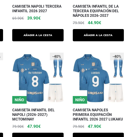
en
en
CAMISETA NAPOLI TERCERA
CAMISETA INFANTIL DE LA
INFANTIL 2026 2027
TERCERA EQUIPACIÓN DEL
la
la
NÁPOLES 2026-2027
El
El
39.90
€
69.90
€
página
página
El
El
44.90
€
79.90
€
precio
precio
Este
del
del
precio
precio
inicial
actual
Este
producto
inicial
actual
producto.
producto.
Añadir a la cesta
Añadir a la cesta
era:
es:
producto
era:
es:
tiene
69.90€.
39.90€.
tiene
79.90€.
44.90€.
varias
varias
%
-40%
-40%
variaciones.
variaciones.
Las
Las
opciones
opciones
se
se
pueden
pueden
elegir
NIÑO
NIÑO
elegir
en
en
CAMISETA INFANTIL DEL
CAMISETA NAPOLES
la
NAPOLI (2026-2027)
PRIMERA EQUIPACIÓN
la
MCTOMINAY
INFANTIL 2026 2027 LUKAKU
página
página
El
El
El
El
47.90
€
47.90
€
79.90
€
79.90
€
del
del
precio
precio
precio
precio
producto.
Este
Este