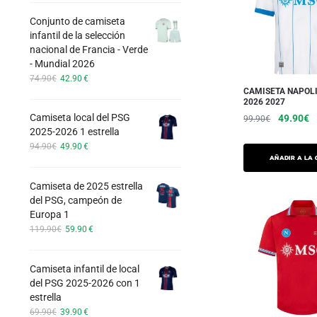
opciones
inicial
actual
Conjunto de camiseta
era:
es:
se
infantil de la selección
74.90€.
42.90€.
pueden
nacional de Francia - Verde
elegir
- Mundial 2026
El
El
en
74.90
€
42.90
€
precio
precio
CAMISETA NAPOL
la
2026 2027
inicial
actual
página
El
El
Camiseta local del PSG
49.90
€
era:
es:
99.90
€
del
2025-2026 1 estrella
precio
p
74.90€.
42.90€.
Este
El
El
94.90
€
49.90
€
inicial
a
producto.
producto
precio
precio
Añadir a la 
era:
es
inicial
actual
tiene
99.90€.
4
Camiseta de 2025 estrella
era:
es:
varias
del PSG, campeón de
94.90€.
49.90€.
variaciones.
Europa 1
El
El
119.90
€
59.90
€
Las
precio
precio
opciones
inicial
actual
se
Camiseta infantil de local
era:
es:
del PSG 2025-2026 con 1
pueden
119.90€.
59.90€.
estrella
elegir
El
El
69.90
€
39.90
€