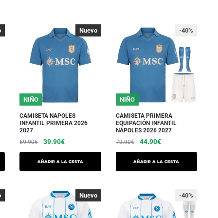
o
%
Nuevo
-40%
NIÑO
NIÑO
CAMISETA NAPOLES
CAMISETA PRIMERA
INFANTIL PRIMERA 2026
EQUIPACIÓN INFANTIL
2027
NÁPOLES 2026 2027
El
El
El
El
39.90
€
44.90
€
69.90
€
79.90
€
precio
precio
precio
precio
Este
Este
inicial
actual
inicial
actual
Añadir a la cesta
Añadir a la cesta
producto
producto
era:
es:
era:
es:
tiene
tiene
69.90€.
39.90€.
79.90€.
44.90€.
varias
varias
o
%
Nuevo
-40%
variaciones.
variaciones.