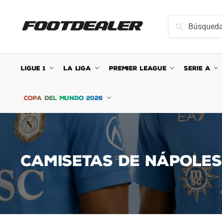
Ir
Ir
a
al
Buscar:
Búsqueda
la
contenido
navegación
LIGUE 1
LA LIGA
PREMIER LEAGUE
SERIE A
COPA DEL MUNDO 2026
CAMISETAS DE NÁPOLES