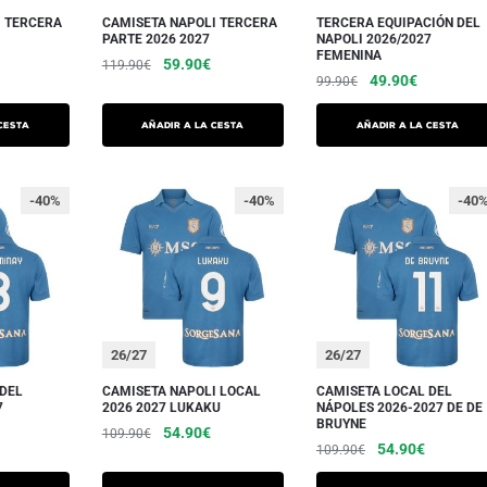
en
en
I TERCERA
CAMISETA NAPOLI TERCERA
TERCERA EQUIPACIÓN DEL
la
PARTE 2026 2027
NAPOLI 2026/2027
la
FEMENINA
página
El
El
59.90
€
119.90
€
página
El
El
49.90
€
99.90
€
del
recio
precio
precio
Este
del
precio
precio
ctual
inicial
actual
producto.
Este
producto
inicial
actual
producto.
cesta
Añadir a la cesta
Añadir a la cesta
:
era:
es:
producto
era:
es:
tiene
9.90€.
119.90€.
59.90€.
tiene
99.90€.
49.90€.
varias
varias
-40%
-40%
-40
variaciones.
variaciones.
Las
Las
opciones
opciones
se
se
pueden
pueden
elegir
26/27
26/27
elegir
en
en
 DEL
CAMISETA NAPOLI LOCAL
CAMISETA LOCAL DEL
la
7
2026 2027 LUKAKU
NÁPOLES 2026-2027 DE DE
la
BRUYNE
página
El
El
54.90
€
109.90
€
página
El
El
El
54.90
€
109.90
€
del
precio
precio
Este
del
precio
precio
precio
inicial
actual
producto.
Este