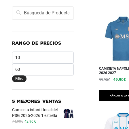
Buscar:
Búsqueda
RANGO DE PRECIOS
Min
Precio
CAMISETA NAPOL
2026 2027
máximo
Filtro
El
El
49.90
€
99.90
€
precio
p
Este
inicial
a
producto
Añadir a la 
era:
es
5 MEJORES VENTAS
tiene
99.90€.
4
Camiseta infantil local del
varias
PSG 2025-2026 1 estrella
variaciones.
El
El
74.90
€
42.90
€
Las
precio
precio