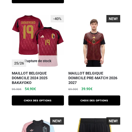
-40%
NEW!
-40%
Rupture de stock
25/26
MAILLOT BELGIQUE
MAILLOT BELGIQUE
DOMICILE 2024 2025
DOMICILE PRE-MATCH 2026
BAKAYOKO
2027
54.90
€
39.90
€
99.90
€
69.90
€
Choix des options
Choix des options
NEW!
-40%
NEW!