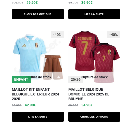
59.90
€
39.90
€
109.90
€
69.90
€
Choix des options
Lire la suite
-40%
-40%
Rupture de stock
Rupture de stock
ENFANT
25/26
MAILLOT KIT ENFANT
MAILLOT BELGIQUE
BELGIQUE EXTERIEUR 2024
DOMICILE 2024 2025 DE
2025
BRUYNE
42.90
€
54.90
€
69.90
€
99.90
€
Lire la suite
Choix des options