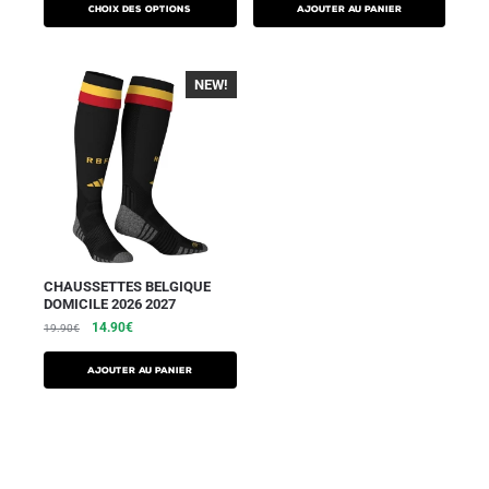
Choix des options
Ajouter au panier
NEW!
-30%
CHAUSSETTES BELGIQUE
DOMICILE 2026 2027
14.90
€
19.90
€
Ajouter au panier