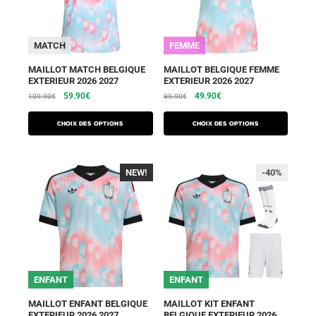
MATCH
FEMME
MAILLOT MATCH BELGIQUE
MAILLOT BELGIQUE FEMME
EXTERIEUR 2026 2027
EXTERIEUR 2026 2027
59.90
€
49.90
€
109.90
€
89.90
€
Choix des options
Choix des options
NEW!
-40%
-40%
ENFANT
ENFANT
MAILLOT ENFANT BELGIQUE
MAILLOT KIT ENFANT
EXTERIEUR 2026 2027
BELGIQUE EXTERIEUR 2026