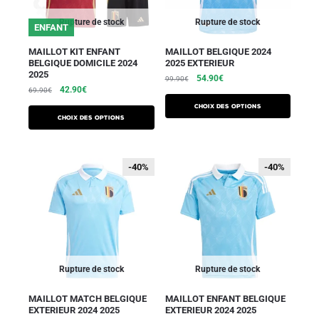
Rupture de stock
Rupture de stock
ENFANT
MAILLOT KIT ENFANT
MAILLOT BELGIQUE 2024
BELGIQUE DOMICILE 2024
2025 EXTERIEUR
2025
54.90
€
99.90
€
42.90
€
69.90
€
Choix des options
Choix des options
-40%
-40%
-40%
-40%
Rupture de stock
Rupture de stock
MAILLOT MATCH BELGIQUE
MAILLOT ENFANT BELGIQUE
EXTERIEUR 2024 2025
EXTERIEUR 2024 2025