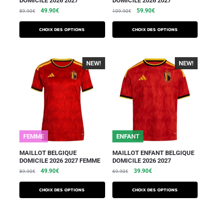
DOMICILE 2026 2027
DOMICILE 2026 2027
49.90
€
59.90
€
89.90
€
109.90
€
Choix des options
Choix des options
NEW!
-40%
NEW!
-40%
FEMME
ENFANT
MAILLOT BELGIQUE
MAILLOT ENFANT BELGIQUE
DOMICILE 2026 2027 FEMME
DOMICILE 2026 2027
49.90
€
39.90
€
89.90
€
69.90
€
Choix des options
Choix des options