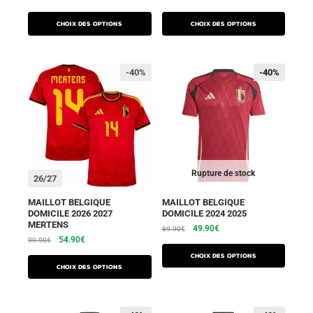
Choix des options
Choix des options
-40%
-40%
-40%
Rupture de stock
26/27
MAILLOT BELGIQUE
MAILLOT BELGIQUE
DOMICILE 2026 2027
DOMICILE 2024 2025
MERTENS
49.90
€
89.90
€
54.90
€
99.90
€
Choix des options
Choix des options