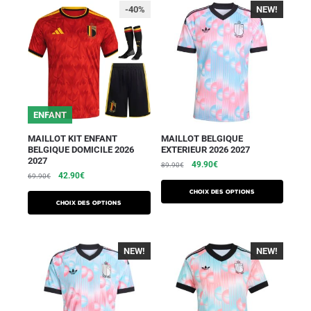
-40%
NEW!
-40%
ENFANT
MAILLOT KIT ENFANT
MAILLOT BELGIQUE
BELGIQUE DOMICILE 2026
EXTERIEUR 2026 2027
2027
49.90
€
89.90
€
42.90
€
69.90
€
Choix des options
Choix des options
NEW!
-40%
NEW!
-40%