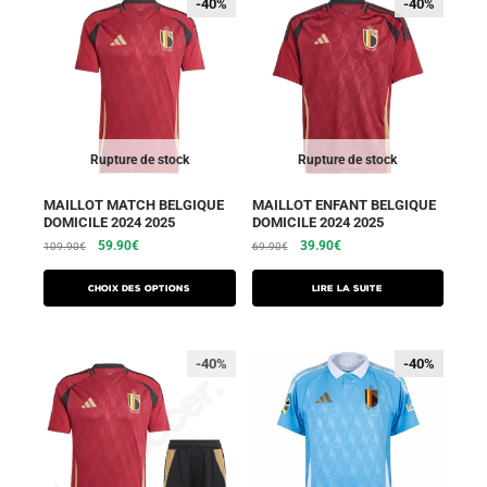
-40%
-40%
-40%
-40%
Rupture de stock
Rupture de stock
MAILLOT MATCH BELGIQUE
MAILLOT ENFANT BELGIQUE
DOMICILE 2024 2025
DOMICILE 2024 2025
59.90
€
39.90
€
109.90
€
69.90
€
Choix des options
Lire la suite
-40%
-40%
-40%