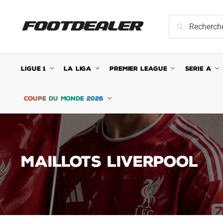
Skip
Skip
to
to
Recherche
Recherche
navigation
content
pour :
LIGUE 1
LA LIGA
PREMIER LEAGUE
SERIE A
COUPE DU MONDE 2026
MAILLOTS LIVERPOOL