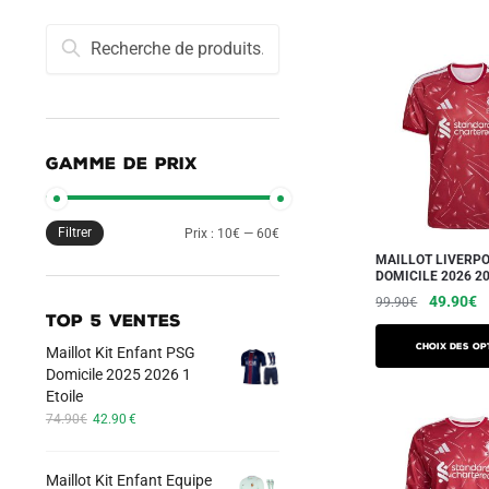
Recherche
Recherche
pour :
GAMME DE PRIX
Filtrer
Prix
Prix
Prix :
10€
—
60€
MAILLOT LIVERP
min
max
DOMICILE 2026 2
Le
L
49.90
€
99.90
€
TOP 5 VENTES
prix
pr
Ce
initial
a
Choix des op
Maillot Kit Enfant PSG
produit
était :
es
Domicile 2025 2026 1
a
99.90€.
4
Etoile
Le
Le
plusieurs
74.90
€
42.90
€
prix
prix
variations.
initial
actuel
Les
Maillot Kit Enfant Equipe
était :
est :