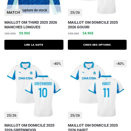
page
du
Rupture de stock
MATCH
25/26
produit
Ce
MAILLOT OM THIRD 2025 2026
MAILLOT OM DOMICILE 2025
MANCHES LONGUES
2026 GOUIRI
produit
Le
Le
Le
Le
59.90
€
54.90
€
109.90
€
109.90
€
a
prix
prix
prix
prix
plusieurs
initial
actuel
initial
actuel
Lire la suite
Choix des options
était :
est :
variations.
était :
est :
109.90€.
59.90€.
109.90€.
54.90€.
Les
-40%
-40%
options
peuvent
être
choisies
sur
la
page
du
25/26
25/26
produit
Ce
Ce
MAILLOT OM DOMICILE 2025
MAILLOT OM DOMICILE 2025
2026 GREENWOOD
2026 HARIT