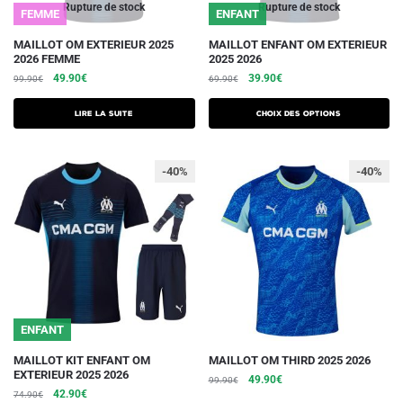
du
du
Rupture de stock
Rupture de stock
FEMME
ENFANT
produit
produit
Ce
MAILLOT OM EXTERIEUR 2025
MAILLOT ENFANT OM EXTERIEUR
2026 FEMME
2025 2026
produit
Le
Le
Le
Le
49.90
€
39.90
€
99.90
€
69.90
€
a
prix
prix
prix
prix
plusieurs
initial
actuel
initial
actuel
Lire la suite
Choix des options
était :
est :
variations.
était :
est :
99.90€.
49.90€.
69.90€.
39.90€.
Les
-40%
-40%
options
peuvent
être
choisies
sur
la
page
du
ENFANT
produit
Ce
Ce
MAILLOT KIT ENFANT OM
MAILLOT OM THIRD 2025 2026
EXTERIEUR 2025 2026
Le
Le
produit
produit
49.90
€
99.90
€
Le
Le
42.90
€
74.90
€
prix
prix