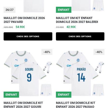
page
page
du
du
26/27
ENFANT
produit
produit
Ce
Ce
MAILLOT OM DOMICILE 2026
MAILLOT OM KIT ENFANT
2027 PAVARD
DOMICILE 2026 2027 BALERDI
produit
produit
Le
Le
Le
Le
54.90
€
42.90
€
109.90
€
74.90
€
a
a
prix
prix
prix
prix
plusieurs
plusieurs
initial
actuel
initial
actuel
Choix des options
Choix des options
variations.
était :
est :
variations.
était :
est :
109.90€.
54.90€.
74.90€.
42.90€.
Les
Les
-40%
-40%
options
options
peuvent
peuvent
être
être
choisies
choisies
sur
sur
la
la
page
page
du
du
ENFANT
ENFANT
produit
produit
Ce
Ce
MAILLOT OM DOMICILE KIT
MAILLOT OM DOMICILE KIT
ENFANT 2026 2027 GOUIRI
ENFANT 2026 2027 PAIXAO