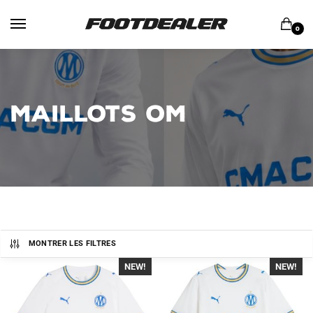
Skip
Skip
to
to
0
navigation
content
MAILLOTS OM
MONTRER LES FILTRES
NEW!
-40%
NEW!
-40%