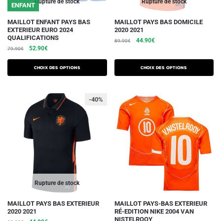
Rupture de stock
Rupture de stock
ENFANT
produit
produit
Ce
Ce
MAILLOT ENFANT PAYS BAS
MAILLOT PAYS BAS DOMICILE
EXTERIEUR EURO 2024
2020 2021
produit
produit
QUALIFICATIONS
Le
Le
44.90
€
89.90
€
a
a
Le
Le
52.90
€
79.90
€
prix
prix
plusieurs
plusieurs
prix
prix
initial
actuel
initial
actuel
variations.
variations.
était :
est :
Choix des options
Choix des options
était :
est :
89.90€.
44.90€.
Les
Les
79.90€.
52.90€.
options
options
-40%
peuvent
peuvent
être
être
choisies
choisies
sur
sur
la
la
page
page
du
du
Rupture de stock
produit
produit
Ce
Ce
MAILLOT PAYS BAS EXTERIEUR
MAILLOT PAYS-BAS EXTERIEUR
2020 2021
RÉ-EDITION NIKE 2004 VAN
produit
produit
NISTELROOY