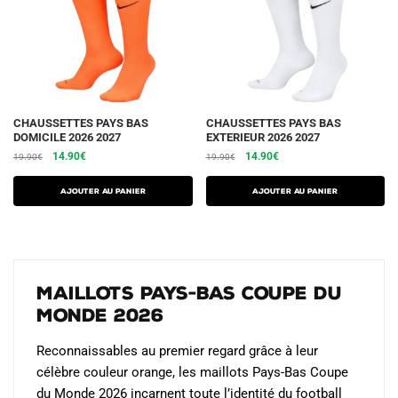
choisies
choisies
sur
sur
la
la
page
page
du
du
produit
produit
CHAUSSETTES PAYS BAS
CHAUSSETTES PAYS BAS
DOMICILE 2026 2027
EXTERIEUR 2026 2027
Le
Le
Le
Le
14.90
€
14.90
€
19.90
€
19.90
€
prix
prix
prix
prix
initial
actuel
initial
actuel
Ajouter au panier
Ajouter au panier
était :
est :
était :
est :
19.90€.
14.90€.
19.90€.
14.90€.
Maillots Pays-Bas Coupe du
Monde 2026
Reconnaissables au premier regard grâce à leur
célèbre couleur orange, les maillots Pays-Bas Coupe
du Monde 2026 incarnent toute l’identité du football