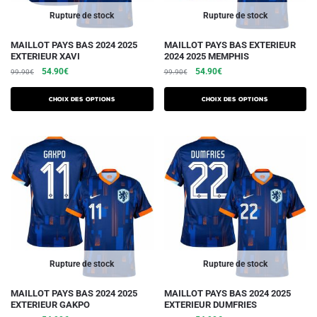
du
du
Rupture de stock
Rupture de stock
produit
produit
Ce
Ce
MAILLOT PAYS BAS 2024 2025
MAILLOT PAYS BAS EXTERIEUR
EXTERIEUR XAVI
2024 2025 MEMPHIS
produit
produit
Le
Le
Le
Le
54.90
€
54.90
€
99.90
€
99.90
€
a
a
prix
prix
prix
prix
plusieurs
plusieurs
initial
actuel
initial
actuel
Choix des options
Choix des options
variations.
était :
est :
variations.
était :
est :
99.90€.
54.90€.
99.90€.
54.90€.
Les
Les
options
options
peuvent
peuvent
être
être
choisies
choisies
sur
sur
la
la
page
page
du
du
Rupture de stock
Rupture de stock
produit
produit
Ce
Ce
MAILLOT PAYS BAS 2024 2025
MAILLOT PAYS BAS 2024 2025
EXTERIEUR GAKPO
EXTERIEUR DUMFRIES
produit
produit