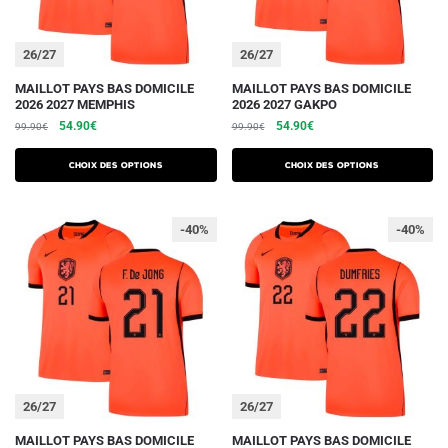
la
la
page
page
du
du
26/27
26/27
produit
produit
Ce
Ce
MAILLOT PAYS BAS DOMICILE
MAILLOT PAYS BAS DOMICILE
2026 2027 MEMPHIS
2026 2027 GAKPO
produit
produit
Le
Le
Le
Le
54.90
€
54.90
€
99.90
€
99.90
€
a
a
prix
prix
prix
prix
plusieurs
plusieurs
initial
actuel
initial
actuel
Choix des options
Choix des options
variations.
était :
est :
variations.
était :
est :
99.90€.
54.90€.
99.90€.
54.90€.
Les
Les
-40%
-40%
options
options
peuvent
peuvent
être
être
choisies
choisies
sur
sur
la
la
page
page
du
du
26/27
26/27
produit
produit
Ce
Ce
MAILLOT PAYS BAS DOMICILE
MAILLOT PAYS BAS DOMICILE