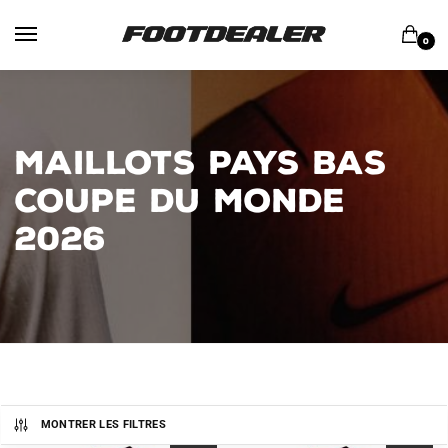
Skip
Skip
to
to
0
navigation
content
MAILLOTS PAYS BAS
COUPE DU MONDE
2026
MONTRER LES FILTRES