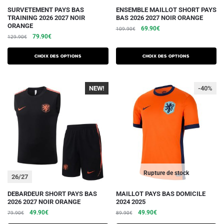
produit
produit
Ce
Ce
SURVETEMENT PAYS BAS
ENSEMBLE MAILLOT SHORT PAYS
TRAINING 2026 2027 NOIR
BAS 2026 2027 NOIR ORANGE
produit
produit
ORANGE
Le
Le
69.90
€
109.90
€
a
a
Le
Le
79.90
€
129.90
€
prix
prix
plusieurs
plusieurs
prix
prix
initial
actuel
initial
actuel
variations.
variations.
était :
est :
Choix des options
Choix des options
était :
est :
109.90€.
69.90€.
Les
Les
129.90€.
79.90€.
options
options
NEW!
-40%
peuvent
peuvent
être
être
choisies
choisies
sur
sur
la
la
page
page
du
du
Rupture de stock
26/27
produit
produit
Ce
Ce
DEBARDEUR SHORT PAYS BAS
MAILLOT PAYS BAS DOMICILE
2026 2027 NOIR ORANGE
2024 2025
produit
produit
Le
Le
Le
Le
49.90
€
49.90
€
79.90
€
89.90
€
a
a
prix
prix
prix
prix