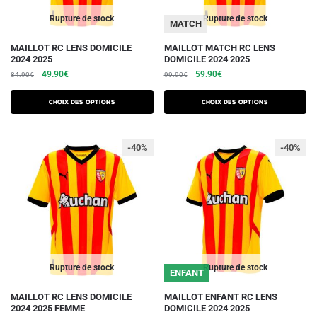
page
du
Rupture de stock
Rupture de stock
MATCH
produit
Ce
Ce
MAILLOT RC LENS DOMICILE
MAILLOT MATCH RC LENS
2024 2025
DOMICILE 2024 2025
produit
produit
Le
Le
Le
Le
49.90
€
59.90
€
84.90
€
99.90
€
a
a
prix
prix
prix
prix
plusieurs
plusieurs
initial
actuel
initial
actuel
Choix des options
Choix des options
variations.
était :
est :
variations.
était :
est :
84.90€.
49.90€.
99.90€.
59.90€.
Les
Les
-40%
-40%
options
options
peuvent
peuvent
être
être
choisies
choisies
sur
sur
la
la
page
page
du
du
Rupture de stock
Rupture de stock
ENFANT
produit
produit
MAILLOT RC LENS DOMICILE
MAILLOT ENFANT RC LENS
2024 2025 FEMME
DOMICILE 2024 2025