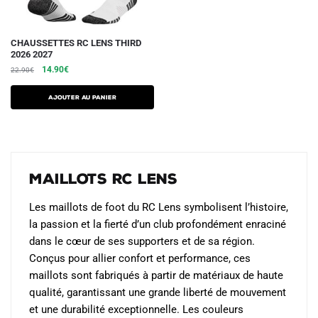
CHAUSSETTES RC LENS THIRD
2026 2027
Le
Le
14.90
€
22.90
€
prix
prix
initial
actuel
Ajouter au panier
était :
est :
22.90€.
14.90€.
Maillots RC Lens
Les maillots de foot du RC Lens symbolisent l’histoire,
la passion et la fierté d’un club profondément enraciné
dans le cœur de ses supporters et de sa région.
Conçus pour allier confort et performance, ces
maillots sont fabriqués à partir de matériaux de haute
qualité, garantissant une grande liberté de mouvement
et une durabilité exceptionnelle. Les couleurs