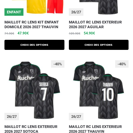
page
page
du
du
ENFANT
26/27
produit
produit
Ce
Ce
MAILLOT RC LENS KIT ENFANT
MAILLOT RC LENS EXTERIEUR
DOMICILE 2026 2027 THAUVIN
2026 2027 AGUILAR
produit
produit
Le
Le
Le
Le
47.90
€
54.90
€
74.90
€
109.90
€
a
a
prix
prix
prix
prix
plusieurs
plusieurs
initial
actuel
initial
actuel
Choix des options
Choix des options
variations.
était :
est :
variations.
était :
est :
74.90€.
47.90€.
109.90€.
54.90€.
Les
Les
-40%
-40%
options
options
peuvent
peuvent
être
être
choisies
choisies
sur
sur
la
la
page
page
du
du
26/27
26/27
produit
produit
Ce
Ce
MAILLOT RC LENS EXTERIEUR
MAILLOT RC LENS EXTERIEUR
2026 2027 SOTOCA
2026 2027 THAUVIN