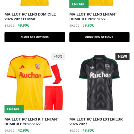
du
du
ENFANT
produit
produit
Ce
Ce
MAILLOT RC LENS DOMICILE
MAILLOT RC LENS ENFANT
2026 2027 FEMME
DOMICILE 2026 2027
produit
produit
Le
Le
Le
Le
49.90
€
39.90
€
84.90
€
69.90
€
a
a
prix
prix
prix
prix
plusieurs
plusieurs
initial
actuel
initial
actuel
Choix des options
Choix des options
variations.
était :
est :
variations.
était :
est :
84.90€.
49.90€.
69.90€.
39.90€.
Les
Les
-40%
NEW!
-40%
options
options
peuvent
peuvent
être
être
choisies
choisies
sur
sur
la
la
page
page
du
du
ENFANT
produit
produit
Ce
Ce
MAILLOT RC LENS KIT ENFANT
MAILLOT RC LENS EXTERIEUR
DOMICILE 2026 2027
2026 2027
produit
produit
Le
Le
Le
Le
42.90
€
49.90
€
69.90
€
84.90
€
a
a