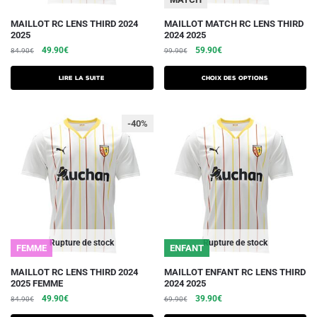
produit
Ce
MAILLOT RC LENS THIRD 2024
MAILLOT MATCH RC LENS THIRD
2025
2024 2025
produit
Le
Le
Le
Le
49.90
€
59.90
€
84.90
€
99.90
€
a
prix
prix
prix
prix
plusieurs
initial
actuel
initial
actuel
Lire la suite
Choix des options
était :
est :
variations.
était :
est :
84.90€.
49.90€.
99.90€.
59.90€.
Les
-40%
options
peuvent
être
choisies
sur
la
page
du
Rupture de stock
Rupture de stock
FEMME
ENFANT
produit
Ce
Ce
MAILLOT RC LENS THIRD 2024
MAILLOT ENFANT RC LENS THIRD
2025 FEMME
2024 2025
produit
produit
Le
Le
Le
Le
49.90
€
39.90
€
84.90
€
69.90
€
a
a
prix
prix
prix
prix