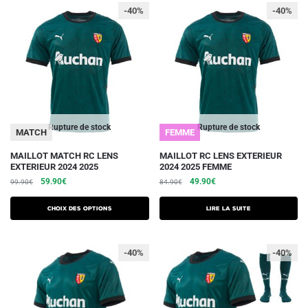
-40%
-40%
options
peuvent
être
choisies
sur
la
page
du
Rupture de stock
Rupture de stock
MATCH
FEMME
produit
Ce
MAILLOT MATCH RC LENS
MAILLOT RC LENS EXTERIEUR
EXTERIEUR 2024 2025
2024 2025 FEMME
produit
Le
Le
Le
Le
59.90
€
49.90
€
99.90
€
84.90
€
a
prix
prix
prix
prix
plusieurs
initial
actuel
initial
actuel
Choix des options
Lire la suite
variations.
était :
est :
était :
est :
99.90€.
59.90€.
84.90€.
49.90€.
Les
-40%
-40%
options
peuvent
être
choisies