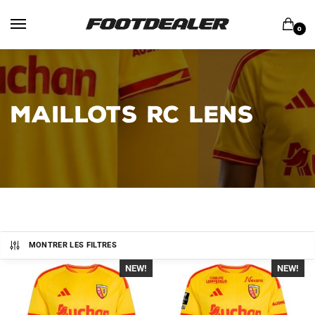
Skip
Skip
to
to
0
navigation
content
MAILLOTS RC LENS
MONTRER LES FILTRES
NEW!
-40%
NEW!
-40%