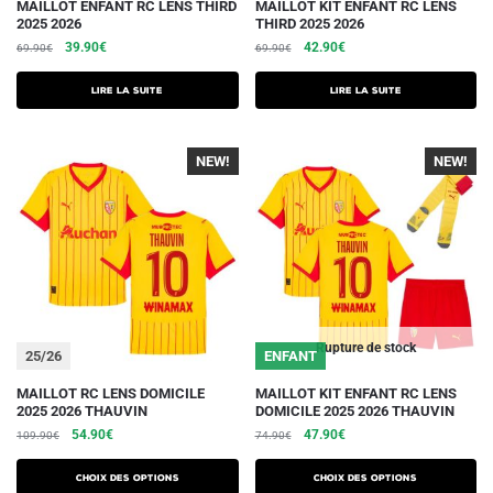
MAILLOT ENFANT RC LENS THIRD
MAILLOT KIT ENFANT RC LENS
2025 2026
THIRD 2025 2026
Le
Le
Le
Le
39.90
€
42.90
€
69.90
€
69.90
€
prix
prix
prix
prix
initial
actuel
initial
actuel
Lire la suite
Lire la suite
était :
est :
était :
est :
69.90€.
39.90€.
69.90€.
42.90€.
NEW!
NEW!
Rupture de stock
25/26
ENFANT
Ce
Ce
MAILLOT RC LENS DOMICILE
MAILLOT KIT ENFANT RC LENS
2025 2026 THAUVIN
DOMICILE 2025 2026 THAUVIN
produit
produit
Le
Le
Le
Le
54.90
€
47.90
€
109.90
€
74.90
€
a
a
prix
prix
prix
prix
plusieurs
plusieurs
initial
actuel
initial
actuel
Choix des options
Choix des options