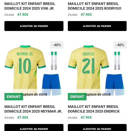
Ce
Ce
MAILLOT KIT ENFANT BRESIL
MAILLOT KIT ENFANT BRESIL
DOMICILE 2024 2025 VINI JR
DOMICILE 2024 2025 RODRYGO
produit
produit
Le
Le
Le
Le
47.90
€
47.90
€
79.90
€
79.90
€
a
a
prix
prix
prix
prix
plusieurs
plusieurs
initial
actuel
initial
actuel
AJOUTER AU PANIER
AJOUTER AU PANIER
variations.
était :
est :
variations.
était :
est :
79.90€.
47.90€.
79.90€.
47.90€.
Les
Les
-40%
-40%
options
options
peuvent
peuvent
être
être
choisies
choisies
sur
sur
la
la
page
page
du
du
Rupture de stock
Rupture de stock
ENFANT
ENFANT
produit
produit
Ce
Ce
MAILLOT KIT ENFANT BRESIL
MAILLOT KIT ENFANT BRESIL
DOMICILE 2024 2025 NEYMAR JR.
DOMICILE 2024 2025 ENDRICK
produit
produit
Le
Le
Le
Le
47.90
€
47.90
€
79.90
€
79.90
€
a
a
prix
prix
prix
prix
plusieurs
plusieurs
initial
actuel
initial
actuel
AJOUTER AU PANIER
AJOUTER AU PANIER