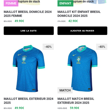
du
du
Rupture de stock
Rupture de stock
FEMME
ENFANT
produit
produit
Ce
MAILLOT BRESIL DOMICILE 2024
MAILLOT KIT ENFANT BRESIL
2025 FEMME
DOMICILE 2024 2025
produit
Le
Le
Le
Le
49.90
€
42.90
€
89.90
€
74.90
€
a
prix
prix
prix
prix
plusieurs
initial
actuel
initial
actuel
Lire la suite
AJOUTER AU PANIER
était :
est :
variations.
était :
est :
89.90€.
49.90€.
74.90€.
42.90€.
Les
-40%
-40%
options
peuvent
être
choisies
sur
la
page
du
MATCH
produit
Ce
Ce
MAILLOT BRESIL EXTERIEUR 2024
MAILLOT MATCH BRESIL
2025
EXTERIEUR 2024 2025
produit
produit
Le
Le
Le
Le
49.90
€
59.90
€
89.90
€
109.90
€
a
a