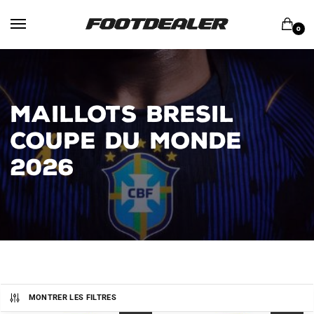
Skip
Skip
to
to
0
navigation
content
MAILLOTS BRESIL
COUPE DU MONDE
2026
MONTRER LES FILTRES