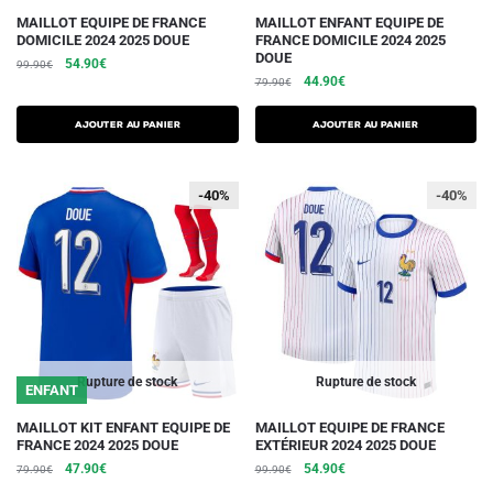
Ce
Ce
MAILLOT EQUIPE DE FRANCE
MAILLOT ENFANT EQUIPE DE
DOMICILE 2024 2025 DOUE
FRANCE DOMICILE 2024 2025
produit
produit
DOUE
Le
Le
54.90
€
99.90
€
a
a
Le
Le
44.90
€
prix
prix
79.90
€
plusieurs
plusieurs
prix
prix
initial
actuel
initial
actuel
variations.
était :
est :
variations.
AJOUTER AU PANIER
AJOUTER AU PANIER
était :
est :
99.90€.
54.90€.
Les
Les
79.90€.
44.90€.
options
options
-40%
-40%
-40%
peuvent
peuvent
être
être
choisies
choisies
sur
sur
la
la
page
page
du
du
Rupture de stock
Rupture de stock
ENFANT
produit
produit
Ce
Ce
MAILLOT KIT ENFANT EQUIPE DE
MAILLOT EQUIPE DE FRANCE
FRANCE 2024 2025 DOUE
EXTÉRIEUR 2024 2025 DOUE
produit
produit
Le
Le
Le
Le
47.90
€
54.90
€
79.90
€
99.90
€
a
a
prix
prix
prix
prix