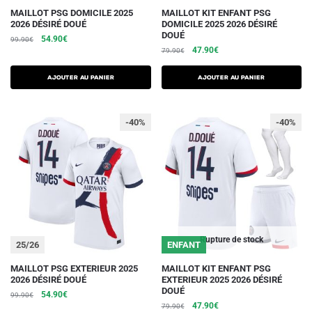
produit
produit
Ce
Ce
MAILLOT PSG DOMICILE 2025
MAILLOT KIT ENFANT PSG
2026 DÉSIRÉ DOUÉ
DOMICILE 2025 2026 DÉSIRÉ
produit
produit
DOUÉ
Le
Le
54.90
€
99.90
€
a
a
Le
Le
47.90
€
prix
prix
79.90
€
plusieurs
plusieurs
prix
prix
initial
actuel
initial
actuel
variations.
était :
est :
variations.
AJOUTER AU PANIER
AJOUTER AU PANIER
était :
est :
99.90€.
54.90€.
Les
Les
79.90€.
47.90€.
options
options
-40%
-40%
peuvent
peuvent
être
être
choisies
choisies
sur
sur
la
la
page
page
du
du
Rupture de stock
25/26
ENFANT
produit
produit
Ce
Ce
MAILLOT PSG EXTERIEUR 2025
MAILLOT KIT ENFANT PSG
2026 DÉSIRÉ DOUÉ
EXTERIEUR 2025 2026 DÉSIRÉ
produit
produit
DOUÉ
Le
Le
54.90
€
99.90
€
a
a
Le
Le
47.90
€
prix
prix
79.90
€