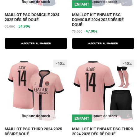
Rupture de stock
Rupture de stock
ENFANT
produit
produit
Ce
Ce
MAILLOT PSG DOMICILE 2024
MAILLOT KIT ENFANT PSG
2025 DÉSIRÉ DOUÉ
DOMICILE 2024 2025 DÉSIRÉ
produit
produit
DOUÉ
Le
Le
54.90
€
99.90
€
a
a
Le
Le
47.90
€
prix
prix
79.90
€
plusieurs
plusieurs
prix
prix
initial
actuel
initial
actuel
variations.
était :
est :
variations.
AJOUTER AU PANIER
AJOUTER AU PANIER
était :
est :
99.90€.
54.90€.
Les
Les
79.90€.
47.90€.
options
options
-40%
-40%
peuvent
peuvent
être
être
choisies
choisies
sur
sur
la
la
page
page
du
du
Rupture de stock
Rupture de stock
ENFANT
produit
produit
Ce
Ce
MAILLOT PSG THIRD 2024 2025
MAILLOT KIT ENFANT PSG THIRD
DÉSIRÉ DOUÉ
2024 2025 DÉSIRÉ DOUÉ
produit
produit