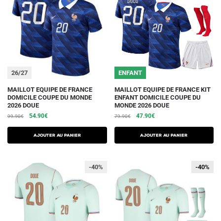
26/27
ENFANT
Ce
Ce
MAILLOT EQUIPE DE FRANCE
MAILLOT EQUIPE DE FRANCE KIT
DOMICILE COUPE DU MONDE
ENFANT DOMICILE COUPE DU
produit
produit
2026 DOUE
MONDE 2026 DOUE
a
a
Le
Le
Le
Le
54.90
€
47.90
€
99.90
€
79.90
€
plusieurs
plusieurs
prix
prix
prix
prix
initial
actuel
initial
actuel
variations.
variations.
AJOUTER AU PANIER
AJOUTER AU PANIER
était :
est :
était :
est :
Les
Les
99.90€.
54.90€.
79.90€.
47.90€.
options
options
-40%
-40%
-40%
peuvent
peuvent
être
être
choisies
choisies
sur
sur
la
la