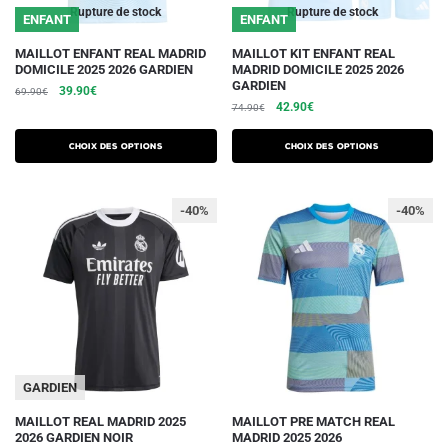
Rupture de stock
Rupture de stock
ENFANT
ENFANT
produit
produit
Ce
Ce
MAILLOT ENFANT REAL MADRID
MAILLOT KIT ENFANT REAL
DOMICILE 2025 2026 GARDIEN
MADRID DOMICILE 2025 2026
produit
produit
GARDIEN
Le
Le
39.90
€
69.90
€
a
a
Le
Le
42.90
€
prix
prix
74.90
€
plusieurs
plusieurs
prix
prix
initial
actuel
initial
actuel
variations.
était :
est :
variations.
Choix des options
Choix des options
était :
est :
69.90€.
39.90€.
Les
Les
74.90€.
42.90€.
options
options
-40%
-40%
peuvent
peuvent
être
être
choisies
choisies
sur
sur
la
la
page
page
du
du
GARDIEN
produit
produit
Ce
Ce
MAILLOT REAL MADRID 2025
MAILLOT PRE MATCH REAL
2026 GARDIEN NOIR
MADRID 2025 2026
produit
produit