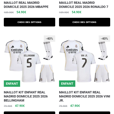
Ce
Ce
MAILLOT REAL MADRID
MAILLOT REAL MADRID
DOMICILE 2025 2026 MBAPPE
DOMICILE 2025 2026 RONALDO 7
produit
produit
Le
Le
Le
Le
54.90
€
54.90
€
109.90
€
109.90
€
a
a
prix
prix
prix
prix
plusieurs
plusieurs
initial
actuel
initial
actuel
Choix des options
Choix des options
variations.
était :
est :
variations.
était :
est :
109.90€.
54.90€.
109.90€.
54.90€.
Les
Les
-40%
-40%
options
options
peuvent
peuvent
être
être
choisies
choisies
sur
sur
la
la
page
page
du
du
ENFANT
ENFANT
produit
produit
Ce
Ce
MAILLOT KIT ENFANT REAL
MAILLOT KIT ENFANT REAL
MADRID DOMICILE 2025 2026
MADRID DOMICILE 2025 2026 VINI
produit
produit
BELLINGHAM
JR.
a
a
Le
Le
Le
Le
47.90
€
47.90
€
79.90
€
79.90
€
plusieurs
plusieurs
prix
prix
prix
prix