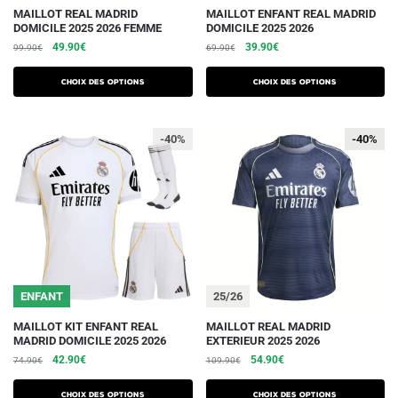
Ce
Ce
MAILLOT REAL MADRID
MAILLOT ENFANT REAL MADRID
DOMICILE 2025 2026 FEMME
DOMICILE 2025 2026
produit
produit
Le
Le
Le
Le
49.90
€
39.90
€
99.90
€
69.90
€
a
a
prix
prix
prix
prix
plusieurs
plusieurs
initial
actuel
initial
actuel
Choix des options
Choix des options
variations.
était :
est :
variations.
était :
est :
99.90€.
49.90€.
69.90€.
39.90€.
Les
Les
-40%
-40%
-40%
options
options
peuvent
peuvent
être
être
choisies
choisies
sur
sur
la
la
page
page
du
du
ENFANT
25/26
produit
produit
Ce
Ce
MAILLOT KIT ENFANT REAL
MAILLOT REAL MADRID
MADRID DOMICILE 2025 2026
EXTERIEUR 2025 2026
produit
produit
Le
Le
Le
Le
42.90
€
54.90
€
74.90
€
109.90
€
a
a
prix
prix
prix
prix
plusieurs
plusieurs
initial
actuel
initial
actuel
Choix des options
Choix des options