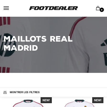
Skip
Skip
to
to
0
navigation
content
MAILLOTS REAL
MADRID
MONTRER LES FILTRES
NEW!
-40%
NEW!
-40%