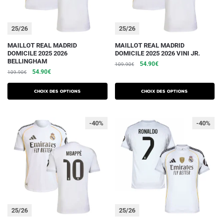
page
page
du
du
25/26
25/26
produit
produit
Ce
Ce
MAILLOT REAL MADRID
MAILLOT REAL MADRID
DOMICILE 2025 2026
DOMICILE 2025 2026 VINI JR.
produit
produit
BELLINGHAM
Le
Le
54.90
€
109.90
€
a
a
Le
Le
54.90
€
109.90
€
prix
prix
plusieurs
plusieurs
prix
prix
initial
actuel
initial
actuel
variations.
variations.
était :
est :
Choix des options
Choix des options
était :
est :
109.90€.
54.90€.
Les
Les
109.90€.
54.90€.
options
options
-40%
-40%
peuvent
peuvent
être
être
choisies
choisies
sur
sur
la
la
page
page
du
du
25/26
25/26
produit
produit