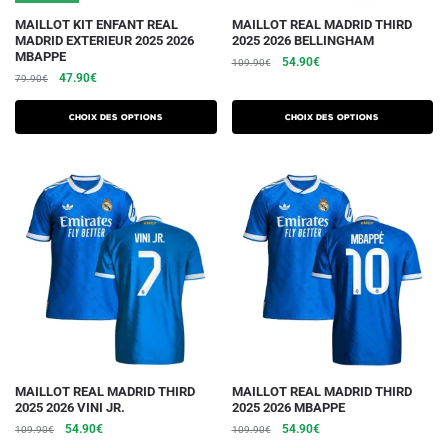
Ce
Ce
MAILLOT KIT ENFANT REAL
MAILLOT REAL MADRID THIRD
MADRID EXTERIEUR 2025 2026
2025 2026 BELLINGHAM
produit
produit
MBAPPE
Le
Le
54.90
€
109.90
€
a
a
Le
Le
47.90
€
79.90
€
prix
prix
plusieurs
plusieurs
prix
prix
initial
actuel
initial
actuel
variations.
variations.
était :
est :
Choix des options
Choix des options
était :
est :
109.90€.
54.90€.
Les
Les
79.90€.
47.90€.
options
options
peuvent
peuvent
être
être
choisies
choisies
sur
sur
la
la
page
page
du
du
produit
produit
Ce
Ce
MAILLOT REAL MADRID THIRD
MAILLOT REAL MADRID THIRD
2025 2026 VINI JR.
2025 2026 MBAPPE
produit
produit
Le
Le
Le
Le
54.90
€
54.90
€
109.90
€
109.90
€
a
a
prix
prix
prix
prix