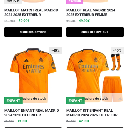
MATCH
FEMME
produit
produit
Ce
Ce
MAILLOT MATCH REAL MADRID
MAILLOT REAL MADRID 2024
2024 2025 EXTERIEUR
2025 EXTERIEUR FEMME
produit
produit
Le
Le
Le
Le
59.90
€
49.90
€
119.90
€
99.90
€
a
a
prix
prix
prix
prix
plusieurs
plusieurs
initial
actuel
initial
actuel
Choix des options
Choix des options
variations.
était :
est :
variations.
était :
est :
119.90€.
59.90€.
99.90€.
49.90€.
Les
Les
-40%
-40%
-40%
options
options
peuvent
peuvent
être
être
choisies
choisies
sur
sur
la
la
page
page
du
du
Rupture de stock
Rupture de stock
ENFANT
ENFANT
produit
produit
Ce
Ce
MAILLOT ENFANT REAL MADRID
MAILLOT KIT ENFANT REAL
2024 2025 EXTERIEUR
MADRID 2024 2025 EXTERIEUR
produit
produit
Le
Le
Le
Le
39.90
€
42.90
€
69.90
€
74.90
€
a
a
prix
prix
prix
prix