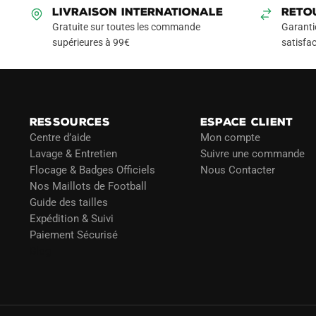
LIVRAISON INTERNATIONALE
RETO
Gratuite sur toutes les commande
Garanti
supérieures à 99€
satisfac
RESSOURCES
ESPACE CLIENT
Centre d’aide
Mon compte
Lavage & Entretien
Suivre une commande
Flocage & Badges Officiels
Nous Contacter
Nos Maillots de Football
Guide des tailles
Expédition & Suivi
Paiement Sécurisé
Blog