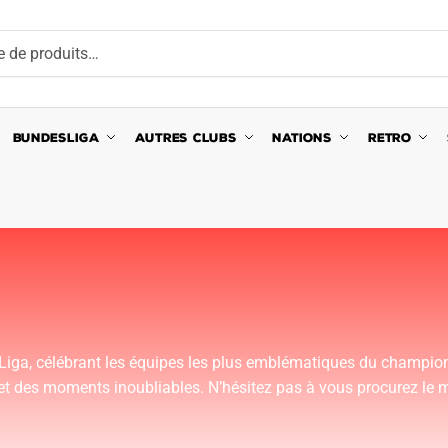
BUNDESLIGA
AUTRES CLUBS
NATIONS
RETRO
a Liga, célébrant les équipes les plus emblématiques du champion
t des moments inoubliables. N’hésitez pas à vous procurez le ma