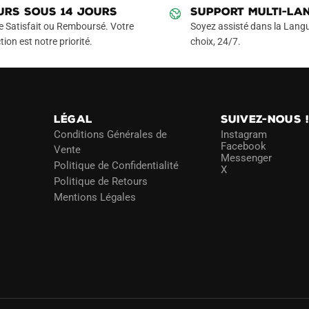
URS SOUS 14 JOURS
SUPPORT MULTI-LA
e Satisfait ou Remboursé. Votre
Soyez assisté dans la Langu
tion est notre priorité.
choix, 24/7.
LÉGAL
SUIVEZ-NOUS 
Conditions Générales de
Instagram
Facebook
Vente
Messenger
Politique de Confidentialité
X
Politique de Retours
Mentions Légales