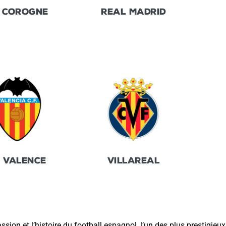
 COROGNE
REAL MADRID
 VALENCE
VILLAREAL
passion et l’histoire du football espagnol, l’un des plus prestig