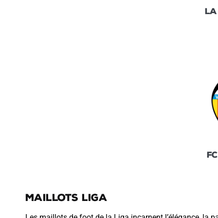
LA
FC
Maillots Liga
Les maillots de foot de la Liga incarnent l’élégance, la 