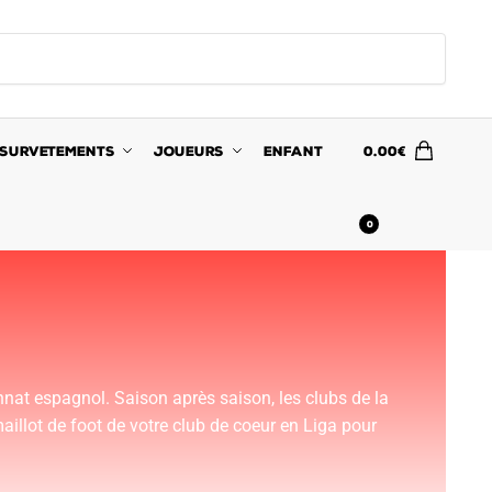
SURVETEMENTS
JOUEURS
ENFANT
0.00
€
0
nat espagnol. Saison après saison, les clubs de la
illot de foot de votre club de coeur en Liga pour