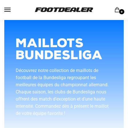
0
MAILLOTS
BUNDESLIGA
Découvrez notre collection de maillots de
football de la Bundesliga regroupant les
meilleures équipes du championnat allemand.
Chaque saison, les clubs de Bundesliga nous
offrent des match d’exception et d’une haute
intensité. Commandez dès à présent le maillot
de votre équipe favorite !