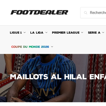
Skip
Skip
to
to
Recherche
Recherche
navigation
content
pour :
LIGUE 1
LA LIGA
PREMIER LEAGUE
SERIE A
COUPE DU MONDE 2026
MAILLOTS AL HILAL EN