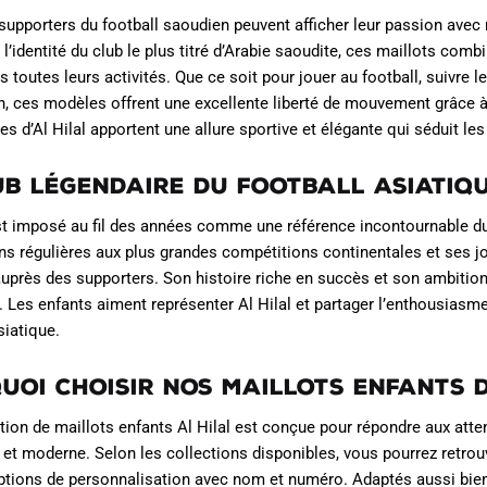
peuvent
supporters du football saoudien peuvent afficher leur passion avec 
être
 l’identité du club le plus titré d’Arabie saoudite, ces maillots com
choisies
s toutes leurs activités. Que ce soit pour jouer au football, suivre 
n, ces modèles offrent une excellente liberté de mouvement grâce à
sur
es d’Al Hilal apportent une allure sportive et élégante qui séduit le
la
page
ub légendaire du football asiatiq
du
produit
est imposé au fil des années comme une référence incontournable d
ons régulières aux plus grandes compétitions continentales et ses 
auprès des supporters. Son histoire riche en succès et son ambition
 Les enfants aiment représenter Al Hilal et partager l’enthousiasme
siatique.
uoi choisir nos maillots enfants d
tion de maillots enfants Al Hilal est conçue pour répondre aux atte
 et moderne. Selon les collections disponibles, vous pourrez retrouve
ptions de personnalisation avec nom et numéro. Adaptés aussi bien à