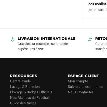
ces maillot
pour tous l
LIVRAISON INTERNATIONALE
RETO
Gratuite sur toutes les commande
Garanti
supérieures à 99€
satisfac
RESSOURCES
ESPACE CLIENT
Centre d’aide
Mon compte
Lavage & Entretien
Suivre une commande
Flocage & Badges Officiels
Nous Contacter
Nos Maillots de Football
Guide des tailles