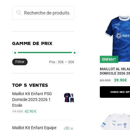
Recherche
Recherche
pour :
GAMME DE PRIX
ENFANT
Filtrer
Prix
Prix
Prix :
30€
—
50€
MAILLOT AL HILA
min
max
DOMICILE 2026 2
Le
L
39.90
€
69.90
€
TOP 5 VENTES
prix
pr
Ce
initial
a
Choix des op
Maillot Kit Enfant PSG
produit
était :
es
Domicile 2025 2026 1
a
69.90€.
3
Etoile
Le
Le
plusieurs
74.90
€
42.90
€
prix
prix
variations.
initial
actuel
Les
Maillot Kit Enfant Equipe
était :
est :