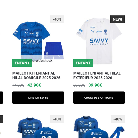
-40%
NEW!
Rupture de stock
ENFANT
ENFANT
MAILLOT KIT ENFANT AL
MAILLOT ENFANT AL HILAL
HILAL DOMICILE 2025 2026
EXTERIEUR 2025 2026
Le
Le
Le
Le
42.90
€
39.90
€
74.90
€
69.90
€
prix
prix
prix
prix
Ce
initial
actuel
initial
actuel
Lire la suite
Choix des options
produit
était :
est :
était :
est :
a
74.90€.
42.90€.
69.90€.
39.90€.
plusieurs
!
-40%
-40%
variations.
Les