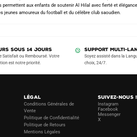
s permettent aux enfants de soutenir Al Hilal avec fierté et éléganc
es jeunes amoureux du football et du célèbre club saoudien.
URS SOUS 14 JOURS
SUPPORT MULTI-LA
e Satisfait ou Remboursé. Votre
Soyez assisté dans la Langu
tion est notre priorité.
choix, 24/7.
LÉGAL
SUIVEZ-NOUS 
Conditions Générales de
Instagram
Facebook
Vente
Messenger
Politique de Confidentialité
X
Politique de Retours
Mentions Légales