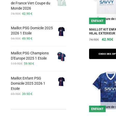
options
de France Vert Coupe du
74.90€.
42.90€.
Monde 2026
peuvent
Le
Le
74.90
€
42.90
€
être
prix
prix
Rupture de 
ENFANT
choisies
initial
actuel
Maillot PSG Domicile 2025
était :
est :
sur
MAILLOT KIT ENF
2026 1 Etoile
HILAL EXTERIEUR
74.90€.
42.90€.
la
Le
Le
94.90
€
49.90
€
Le
L
42.90
€
74.90
€
page
prix
prix
prix
pr
Ce
du
initial
actuel
initial
a
Maillot PSG Champions
était :
est :
produit
produit
Choix des op
était :
es
D'Europe 2025 1 Etoile
94.90€.
49.90€.
a
74.90€.
4
Le
Le
119.90
€
59.90
€
plusieurs
prix
prix
initial
actuel
variations.
Maillot Enfant PSG
était :
est :
Les
Domicile 2025 2026 1
119.90€.
59.90€.
options
Etoile
peuvent
Le
Le
69.90
€
39.90
€
prix
prix
être
initial
actuel
choisies
Rupture de 
ENFANT
était :
est :
sur
69.90€.
39.90€.