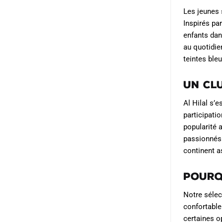
peuvent
Les jeunes 
être
Inspirés par
choisies
enfants dan
sur
au quotidie
teintes bleu
la
page
Un cl
du
produit
Al Hilal s’
participati
popularité 
passionnés.
continent a
Pourq
Notre sélec
confortable
certaines o