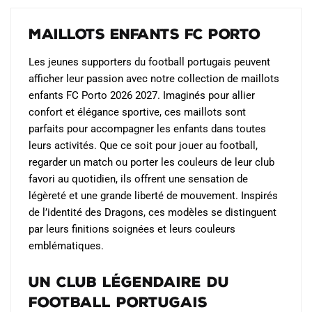
options
options
peuvent
peuvent
Maillots Enfants FC Porto
être
être
choisies
choisies
Les jeunes supporters du football portugais peuvent
sur
sur
afficher leur passion avec notre collection de maillots
la
la
enfants FC Porto 2026 2027. Imaginés pour allier
page
page
confort et élégance sportive, ces maillots sont
du
du
parfaits pour accompagner les enfants dans toutes
produit
produit
leurs activités. Que ce soit pour jouer au football,
regarder un match ou porter les couleurs de leur club
favori au quotidien, ils offrent une sensation de
légèreté et une grande liberté de mouvement. Inspirés
de l’identité des Dragons, ces modèles se distinguent
par leurs finitions soignées et leurs couleurs
emblématiques.
Un club légendaire du
football portugais