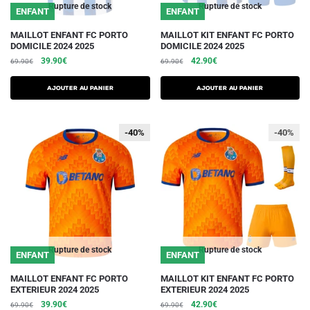
du
du
Rupture de stock
Rupture de stock
ENFANT
ENFANT
produit
produit
Ce
Ce
MAILLOT ENFANT FC PORTO
MAILLOT KIT ENFANT FC PORTO
DOMICILE 2024 2025
DOMICILE 2024 2025
produit
produit
Le
Le
Le
Le
39.90
€
42.90
€
69.90
€
69.90
€
a
a
prix
prix
prix
prix
plusieurs
plusieurs
initial
actuel
initial
actuel
AJOUTER AU PANIER
AJOUTER AU PANIER
variations.
était :
est :
variations.
était :
est :
69.90€.
39.90€.
69.90€.
42.90€.
Les
Les
-40%
-40%
-40%
options
options
peuvent
peuvent
être
être
choisies
choisies
sur
sur
la
la
page
page
du
du
Rupture de stock
Rupture de stock
ENFANT
ENFANT
produit
produit
Ce
Ce
MAILLOT ENFANT FC PORTO
MAILLOT KIT ENFANT FC PORTO
EXTERIEUR 2024 2025
EXTERIEUR 2024 2025
produit
produit
Le
Le
Le
Le
39.90
€
42.90
€
69.90
€
69.90
€