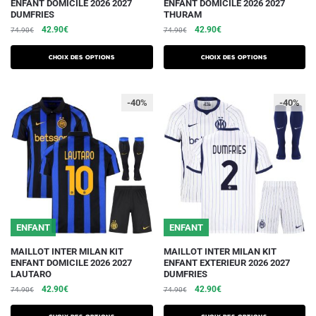
ENFANT DOMICILE 2026 2027
ENFANT DOMICILE 2026 2027
produit
produit
DUMFRIES
THURAM
a
a
Le
Le
Le
Le
42.90
€
42.90
€
74.90
€
74.90
€
plusieurs
plusieurs
prix
prix
prix
prix
initial
actuel
initial
actuel
variations.
variations.
Choix des options
Choix des options
était :
est :
était :
est :
Les
Les
74.90€.
42.90€.
74.90€.
42.90€.
options
options
-40%
-40%
peuvent
peuvent
être
être
choisies
choisies
sur
sur
la
la
page
page
du
du
ENFANT
ENFANT
produit
produit
Ce
Ce
MAILLOT INTER MILAN KIT
MAILLOT INTER MILAN KIT
ENFANT DOMICILE 2026 2027
ENFANT EXTERIEUR 2026 2027
produit
produit
LAUTARO
DUMFRIES
a
a
Le
Le
Le
Le
42.90
€
42.90
€
74.90
€
74.90
€
plusieurs
plusieurs
prix
prix
prix
prix
initial
actuel
initial
actuel