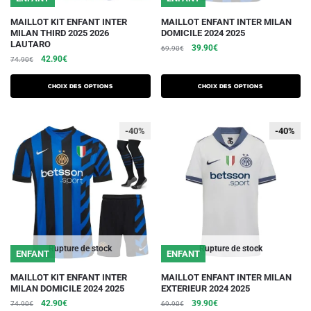
Ce
Ce
MAILLOT KIT ENFANT INTER
MAILLOT ENFANT INTER MILAN
MILAN THIRD 2025 2026
DOMICILE 2024 2025
produit
produit
LAUTARO
Le
Le
39.90
€
69.90
€
a
a
Le
Le
42.90
€
74.90
€
prix
prix
plusieurs
plusieurs
prix
prix
initial
actuel
initial
actuel
variations.
variations.
était :
est :
Choix des options
Choix des options
était :
est :
69.90€.
39.90€.
Les
Les
74.90€.
42.90€.
options
options
-40%
-40%
-40%
peuvent
peuvent
être
être
choisies
choisies
sur
sur
la
la
page
page
du
du
Rupture de stock
Rupture de stock
ENFANT
ENFANT
produit
produit
Ce
Ce
MAILLOT KIT ENFANT INTER
MAILLOT ENFANT INTER MILAN
MILAN DOMICILE 2024 2025
EXTERIEUR 2024 2025
produit
produit
Le
Le
Le
Le
42.90
€
39.90
€
74.90
€
69.90
€
a
a