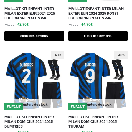
Ce
Ce
MAILLOT KIT ENFANT INTER
MAILLOT ENFANT INTER MILAN
MILAN EXTERIEUR 2024 2025
EXTERIEUR 2024 2025 ROSSI
produit
produit
EDITION SPECIALE VR46
EDITION SPECIALE VR46
a
a
Le
Le
Le
Le
42.90
€
44.90
€
74.90
€
74.90
€
plusieurs
plusieurs
prix
prix
prix
prix
initial
actuel
initial
actuel
variations.
variations.
Choix des options
Choix des options
était :
est :
était :
est :
Les
Les
74.90€.
42.90€.
74.90€.
44.90€.
options
options
-40%
-40%
peuvent
peuvent
être
être
choisies
choisies
sur
sur
la
la
page
page
du
du
Rupture de stock
Rupture de stock
ENFANT
ENFANT
produit
produit
Ce
Ce
MAILLOT KIT ENFANT INTER
MAILLOT KIT ENFANT INTER
MILAN DOMICILE 2024 2025
MILAN DOMICILE 2024 2025
produit
produit
DUMFRIES
THURAM
a
a