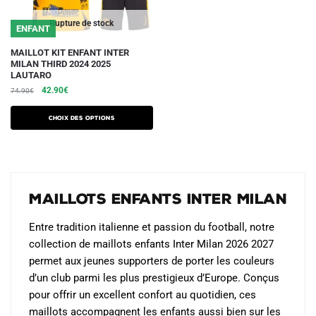
du
du
Rupture de stock
ENFANT
produit
produit
Ce
MAILLOT KIT ENFANT INTER
MILAN THIRD 2024 2025
produit
LAUTARO
a
Le
Le
42.90
€
74.90
€
plusieurs
prix
prix
initial
actuel
variations.
Choix des options
était :
est :
Les
74.90€.
42.90€.
options
peuvent
être
Maillots Enfants Inter Milan
choisies
sur
Entre tradition italienne et passion du football, notre
la
collection de maillots enfants Inter Milan 2026 2027
page
permet aux jeunes supporters de porter les couleurs
du
d’un club parmi les plus prestigieux d’Europe. Conçus
produit
pour offrir un excellent confort au quotidien, ces
maillots accompagnent les enfants aussi bien sur les