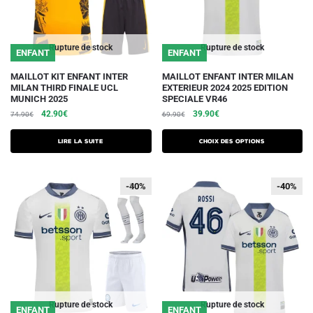
la
page
du
Rupture de stock
Rupture de stock
ENFANT
ENFANT
produit
Ce
MAILLOT KIT ENFANT INTER
MAILLOT ENFANT INTER MILAN
MILAN THIRD FINALE UCL
EXTERIEUR 2024 2025 EDITION
produit
MUNICH 2025
SPECIALE VR46
a
Le
Le
Le
Le
42.90
€
39.90
€
74.90
€
69.90
€
plusieurs
prix
prix
prix
prix
initial
actuel
initial
actuel
variations.
Lire la suite
Choix des options
était :
est :
était :
est :
Les
74.90€.
42.90€.
69.90€.
39.90€.
options
-30%
-40%
-40%
-40%
peuvent
être
choisies
sur
la
page
du
Rupture de stock
Rupture de stock
ENFANT
ENFANT
produit