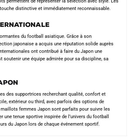
ots permettent de représenter la sélection avec style. Les
sur
e touche distinctive et immédiatement reconnaissable.
la
page
ternationale
du
produit
ormantes du football asiatique. Grâce à son
élection japonaise a acquis une réputation solide auprès
ternationales ont contribué à faire du Japon une
t soutenir une équipe admirée pour sa discipline, sa
Japon
s des supportrices recherchant qualité, confort et
ile, extérieur ou third, avec parfois des options de
s maillots femmes Japon sont parfaits pour suivre les
r une tenue sportive inspirée de l’univers du football
leurs du Japon lors de chaque événement sportif.