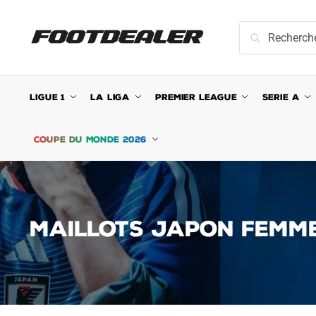
Skip
Skip
to
to
Recherche
Recherche
navigation
content
pour :
LIGUE 1
LA LIGA
PREMIER LEAGUE
SERIE A
COUPE DU MONDE 2026
MAILLOTS JAPON FEMM