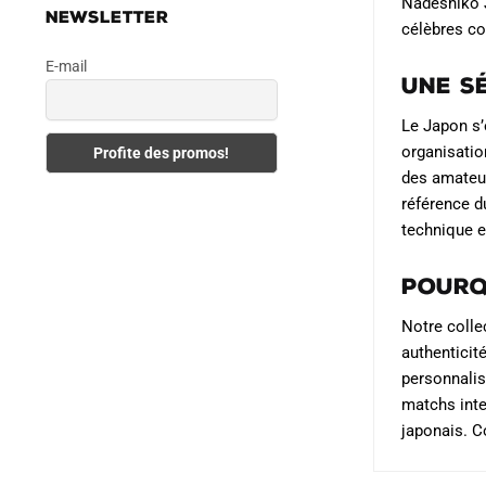
sur
Nadeshiko J
NEWSLETTER
célèbres co
la
page
E-mail
Une s
du
produit
Le Japon s’
organisatio
des amateur
référence d
technique e
Pourq
Notre colle
authenticité
personnalis
matchs inte
japonais. C