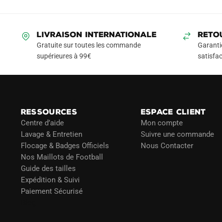
LIVRAISON INTERNATIONALE
RETO
Gratuite sur toutes les commande
Garanti
supérieures à 99€
satisfac
RESSOURCES
ESPACE CLIENT
Centre d’aide
Mon compte
Lavage & Entretien
Suivre une commande
Flocage & Badges Officiels
Nous Contacter
Nos Maillots de Football
Guide des tailles
Expédition & Suivi
Paiement Sécurisé
Blog