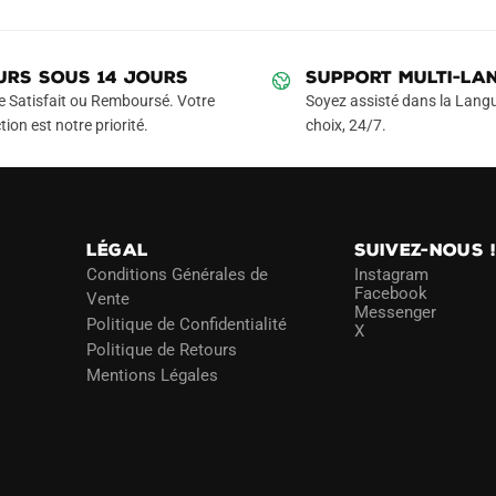
URS SOUS 14 JOURS
SUPPORT MULTI-LA
e Satisfait ou Remboursé. Votre
Soyez assisté dans la Langu
tion est notre priorité.
choix, 24/7.
LÉGAL
SUIVEZ-NOUS 
Conditions Générales de
Instagram
Facebook
Vente
Messenger
Politique de Confidentialité
X
Politique de Retours
Mentions Légales