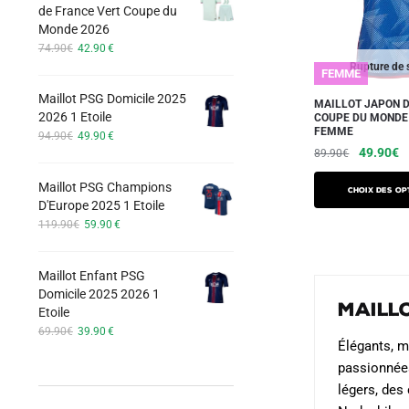
options
de France Vert Coupe du
74.90€.
42.90€.
Monde 2026
peuvent
Le
Le
74.90
€
42.90
€
être
prix
prix
Rupture de 
FEMME
choisies
initial
actuel
Maillot PSG Domicile 2025
était :
est :
sur
MAILLOT JAPON 
2026 1 Etoile
COUPE DU MONDE
74.90€.
42.90€.
la
FEMME
Le
Le
94.90
€
49.90
€
page
Le
L
49.90
€
prix
prix
89.90
€
du
initial
actuel
prix
pr
Ce
Maillot PSG Champions
était :
est :
initial
a
produit
Choix des op
D'Europe 2025 1 Etoile
produit
94.90€.
49.90€.
était :
es
Le
Le
119.90
€
59.90
€
a
89.90€.
4
prix
prix
plusieurs
initial
actuel
variations.
Maillot Enfant PSG
était :
est :
Domicile 2025 2026 1
119.90€.
59.90€.
Les
Maill
Etoile
options
Le
Le
69.90
€
39.90
€
peuvent
Élégants, m
prix
prix
être
initial
actuel
passionnées
était :
est :
choisies
légers, des
69.90€.
39.90€.