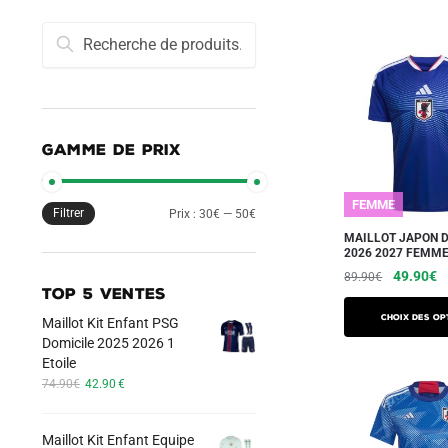
Recherche
Recherche
pour :
GAMME DE PRIX
FEMME
Filtrer
Prix
Prix
Prix :
30€
—
50€
MAILLOT JAPON 
min
max
2026 2027 FEMM
Le
L
49.90
€
89.90
€
TOP 5 VENTES
prix
pr
Ce
initial
a
Choix des op
Maillot Kit Enfant PSG
produit
était :
es
Domicile 2025 2026 1
a
89.90€.
4
Etoile
Le
Le
plusieurs
74.90
€
42.90
€
prix
prix
variations.
initial
actuel
Les
Maillot Kit Enfant Equipe
était :
est :