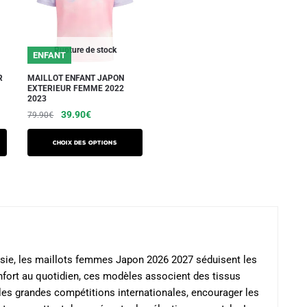
options
peuvent
être
Rupture de stock
ENFANT
choisies
sur
R
MAILLOT ENFANT JAPON
EXTERIEUR FEMME 2022
la
2023
page
Le
Le
39.90
€
79.90
€
du
prix
prix
Ce
initial
actuel
produit
Choix des options
produit
était :
est :
a
79.90€.
39.90€.
plusieurs
variations.
Les
options
peuvent
’Asie, les maillots femmes Japon 2026 2027 séduisent les
être
onfort au quotidien, ces modèles associent des tissus
choisies
 les grandes compétitions internationales, encourager les