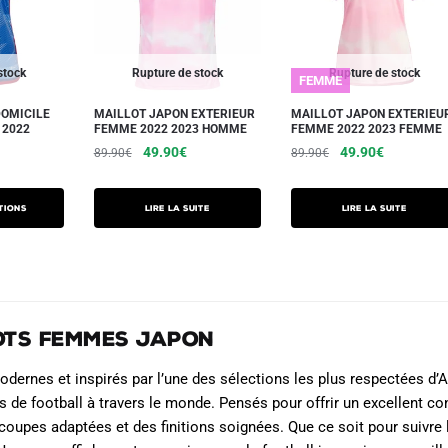
options
options
peuvent
peuvent
être
être
stock
Rupture de stock
Rupture de stock
FEMME
choisies
choisies
sur
sur
DOMICILE
MAILLOT JAPON EXTERIEUR
MAILLOT JAPON EXTERIEU
 2022
FEMME 2022 2023 HOMME
FEMME 2022 2023 FEMME
la
la
Le
Le
Le
Le
49.90
€
49.90
€
89.90
€
89.90
€
page
page
e
prix
prix
prix
prix
du
du
ix
initial
actuel
initial
actuel
ctuel
produit
produit
tions
Lire la suite
Lire la suite
était :
est :
était :
est :
t :
89.90€.
49.90€.
89.90€.
49.90€.
9.90€.
ots Femmes Japon
odernes et inspirés par l’une des sélections les plus respectées d
 de football à travers le monde. Pensés pour offrir un excellent c
 coupes adaptées et des finitions soignées. Que ce soit pour suivre