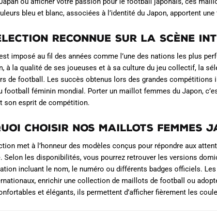
apan ou afficher votre passion pour le football japonais, ces maill
uleurs bleu et blanc, associées à l’identité du Japon, apportent un
élection reconnue sur la scène in
est imposé au fil des années comme l’une des nations les plus perf
n, à la qualité de ses joueuses et à sa culture du jeu collectif, la s
s de football. Les succès obtenus lors des grandes compétitions in
u football féminin mondial. Porter un maillot femmes du Japon, c’es
t son esprit de compétition.
uoi choisir nos maillots femmes 
ction met à l’honneur des modèles conçus pour répondre aux attente
. Selon les disponibilités, vous pourrez retrouver les versions domic
ation incluant le nom, le numéro ou différents badges officiels. Le
rnationaux, enrichir une collection de maillots de football ou adopte
onfortables et élégants, ils permettent d’afficher fièrement les cou