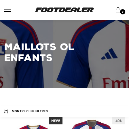
Skip
Skip
to
to
0
navigation
content
MAILLOTS OL
ENFANTS
MONTRER LES FILTRES
NEW!
-40%
-40%