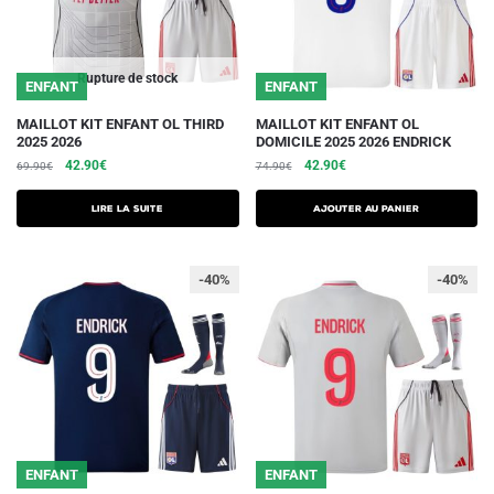
sur
la
page
du
Rupture de stock
ENFANT
ENFANT
produit
Ce
MAILLOT KIT ENFANT OL THIRD
MAILLOT KIT ENFANT OL
2025 2026
DOMICILE 2025 2026 ENDRICK
produit
Le
Le
Le
Le
42.90
€
42.90
€
69.90
€
74.90
€
a
prix
prix
prix
prix
plusieurs
initial
actuel
initial
actuel
Lire la suite
AJOUTER AU PANIER
était :
est :
variations.
était :
est :
69.90€.
42.90€.
74.90€.
42.90€.
Les
-40%
-40%
options
peuvent
être
choisies
sur
la
page
du
ENFANT
ENFANT