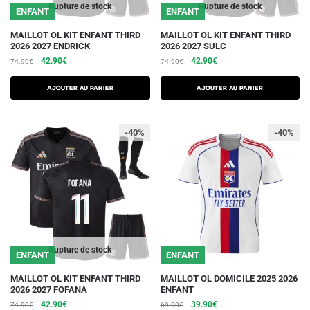
du
du
Rupture de stock
Rupture de stock
ENFANT
ENFANT
produit
produit
Ce
Ce
MAILLOT OL KIT ENFANT THIRD
MAILLOT OL KIT ENFANT THIRD
2026 2027 ENDRICK
2026 2027 SULC
produit
produit
Le
Le
Le
Le
42.90
€
42.90
€
74.90
€
74.90
€
a
a
prix
prix
prix
prix
plusieurs
plusieurs
initial
actuel
initial
actuel
AJOUTER AU PANIER
AJOUTER AU PANIER
variations.
était :
est :
variations.
était :
est :
74.90€.
42.90€.
74.90€.
42.90€.
Les
Les
-40%
-40%
options
options
peuvent
peuvent
être
être
choisies
choisies
sur
sur
la
la
page
page
du
du
Rupture de stock
ENFANT
ENFANT
produit
produit
Ce
Ce
MAILLOT OL KIT ENFANT THIRD
MAILLOT OL DOMICILE 2025 2026
2026 2027 FOFANA
ENFANT
produit
produit
Le
Le
Le
Le
42.90
€
39.90
€
74.90
€
69.90
€