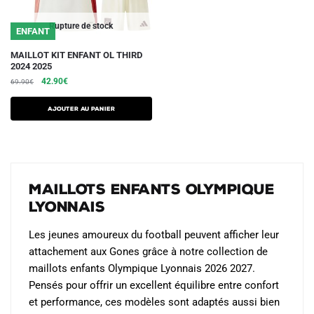
page
page
du
du
Rupture de stock
ENFANT
produit
produit
Ce
MAILLOT KIT ENFANT OL THIRD
2024 2025
produit
Le
Le
42.90
€
69.90
€
a
prix
prix
plusieurs
initial
actuel
AJOUTER AU PANIER
variations.
était :
est :
69.90€.
42.90€.
Les
options
peuvent
Maillots Enfants Olympique
être
Lyonnais
choisies
sur
Les jeunes amoureux du football peuvent afficher leur
la
attachement aux Gones grâce à notre collection de
page
maillots enfants Olympique Lyonnais 2026 2027.
du
Pensés pour offrir un excellent équilibre entre confort
produit
et performance, ces modèles sont adaptés aussi bien