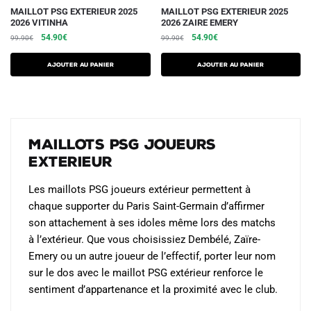
produit
produit
Ce
Ce
MAILLOT PSG EXTERIEUR 2025
MAILLOT PSG EXTERIEUR 2025
2026 VITINHA
2026 ZAIRE EMERY
produit
produit
Le
Le
Le
Le
54.90
€
54.90
€
99.90
€
99.90
€
a
a
prix
prix
prix
prix
plusieurs
plusieurs
initial
actuel
initial
actuel
AJOUTER AU PANIER
AJOUTER AU PANIER
variations.
était :
est :
variations.
était :
est :
99.90€.
54.90€.
99.90€.
54.90€.
Les
Les
options
options
peuvent
peuvent
Maillots PSG Joueurs
être
être
Exterieur
choisies
choisies
sur
sur
Les maillots PSG joueurs extérieur permettent à
la
la
chaque supporter du Paris Saint-Germain d’affirmer
page
page
son attachement à ses idoles même lors des matchs
du
du
à l’extérieur. Que vous choisissiez Dembélé, Zaïre-
produit
produit
Emery ou un autre joueur de l’effectif, porter leur nom
sur le dos avec le maillot PSG extérieur renforce le
sentiment d’appartenance et la proximité avec le club.