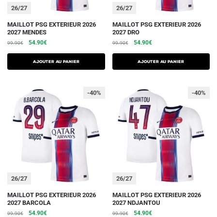
du
du
26/27
26/27
produit
produit
Ce
Ce
MAILLOT PSG EXTERIEUR 2026
MAILLOT PSG EXTERIEUR 2026
2027 MENDES
2027 DRO
produit
produit
Le
Le
Le
Le
54.90
€
54.90
€
99.90
€
99.90
€
a
a
prix
prix
prix
prix
plusieurs
plusieurs
initial
actuel
initial
actuel
AJOUTER AU PANIER
AJOUTER AU PANIER
variations.
était :
est :
variations.
était :
est :
99.90€.
54.90€.
99.90€.
54.90€.
Les
Les
-40%
-40%
options
options
peuvent
peuvent
être
être
choisies
choisies
sur
sur
la
la
page
page
du
du
26/27
26/27
produit
produit
Ce
Ce
MAILLOT PSG EXTERIEUR 2026
MAILLOT PSG EXTERIEUR 2026
2027 BARCOLA
2027 NDJANTOU
produit
produit
Le
Le
Le
Le
54.90
€
54.90
€
99.90
€
99.90
€