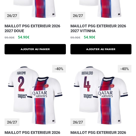
page
page
du
du
26/27
26/27
produit
produit
Ce
Ce
MAILLOT PSG EXTERIEUR 2026
MAILLOT PSG EXTERIEUR 2026
2027 DOUE
2027 VITINHA
produit
produit
Le
Le
Le
Le
54.90
€
54.90
€
99.90
€
99.90
€
a
a
prix
prix
prix
prix
plusieurs
plusieurs
initial
actuel
initial
actuel
AJOUTER AU PANIER
AJOUTER AU PANIER
variations.
était :
est :
variations.
était :
est :
99.90€.
54.90€.
99.90€.
54.90€.
Les
Les
-40%
-40%
options
options
peuvent
peuvent
être
être
choisies
choisies
sur
sur
la
la
page
page
du
du
26/27
26/27
produit
produit
Ce
Ce
MAILLOT PSG EXTERIEUR 2026
MAILLOT PSG EXTERIEUR 2026