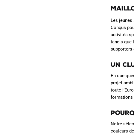
Les
options
Maillo
peuvent
Les jeunes 
être
Conçus pour
choisies
activités s
sur
tandis que 
la
supporters 
page
du
Un cl
produit
En quelques
projet ambi
toute l’Eur
formations 
Pourq
Notre sélec
couleurs de