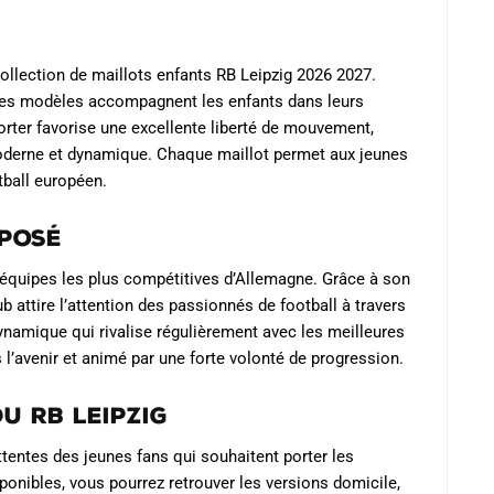
Les
Les
options
options
peuvent
peuvent
ollection de maillots enfants RB Leipzig 2026 2027.
être
être
, ces modèles accompagnent les enfants dans leurs
choisies
choisies
orter favorise une excellente liberté de mouvement,
sur
oderne et dynamique. Chaque maillot permet aux jeunes
sur
la
tball européen.
la
page
page
du
mposé
du
produit
produit
 équipes les plus compétitives d’Allemagne. Grâce à son
b attire l’attention des passionnés de football à travers
dynamique qui rivalise régulièrement avec les meilleures
s l’avenir et animé par une forte volonté de progression.
u RB Leipzig
tentes des jeunes fans qui souhaitent porter les
sponibles, vous pourrez retrouver les versions domicile,