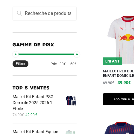
Recherche
Recherche
pour :
GAMME DE PRIX
ENFANT
Filtrer
Prix
Prix
Prix :
30€
—
60€
MAILLOT RED BUL
min
max
ENFANT DOMICILE
Le
L
39.90
€
69.90
€
TOP 5 VENTES
prix
pr
Ce
initial
a
Maillot Kit Enfant PSG
produit
AJOUTER AU P
était :
es
Domicile 2025 2026 1
a
69.90€.
3
Etoile
Le
Le
plusieurs
74.90
€
42.90
€
prix
prix
variations.
initial
actuel
Les
Maillot Kit Enfant Equipe
était :
est :