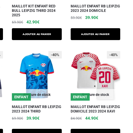
sur
sur
L
MAILLOT KIT ENFANT RED
MAILLOT ENFANT RB LEIPZIG
la
BULL LEIPZIG THIRD 2024
2023 2024 DOMICILE
la
2025
page
Le
Le
39.90
€
59.90
€
page
Le
Le
42.90
€
69.90
€
du
prix
prix
Ce
du
prix
prix
initial
actuel
produit
Ce
initial
actuel
produit
produit
AJOUTER AU PANIER
AJOUTER AU PANIER
était :
est :
produit
était :
est :
a
59.90€.
39.90€.
a
69.90€.
42.90€.
plusieurs
plusieurs
%
-40%
-40%
variations.
variations.
Les
Les
options
options
peuvent
peuvent
être
être
choisies
Rupture de stock
Rupture de stock
ENFANT
ENFANT
choisies
sur
sur
MAILLOT ENFANT RB LEIPZIG
MAILLOT ENFANT RB LEIPZIG
la
2023 2024 THIRD
DOMICILE 2023 2024 XAVI
la
page
Le
Le
Le
Le
39.90
€
44.90
€
69.90
€
84.90
€
page
du
prix
prix
prix
prix
Ce
Ce
du
initial
actuel
initial
actuel
produit