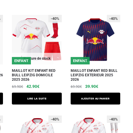
%
-40%
-40%
Rupture de stock
ENFANT
ENFANT
L
MAILLOT KIT ENFANT RED
MAILLOT ENFANT RED BULL
26
BULL LEIPZIG DOMICILE
LEIPZIG EXTERIEUR 2025
2025 2026
2026
Le
Le
Le
Le
42.90
€
39.90
€
69.90
€
69.90
€
prix
prix
prix
prix
Ce
initial
actuel
initial
actuel
Lire la suite
AJOUTER AU PANIER
produit
était :
est :
était :
est :
a
69.90€.
42.90€.
69.90€.
39.90€.
plusieurs
%
-40%
-40%
variations.