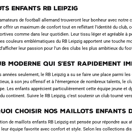
Les
Les
ts Enfants RB Leipzig
options
options
peuvent
peuvent
amateurs de football allemand trouveront leur bonheur avec notre c
être
être
 offrir un maximum de confort tout en reflétant l’identité du club
choisies
choisies
portives comme dans leur quotidien. Leur tissu léger et agréable à p
sur
sur
les couleurs emblématiques du RB Leipzig apportent une touche m
la
la
d’afficher leur passion pour l’un des clubs les plus ambitieux du foo
page
page
du
du
ub moderne qui s’est rapidement i
produit
produit
 années seulement, le RB Leipzig a su se faire une place parmi les
tieux, à son jeu offensif et à l’émergence de nombreux talents, le clu
ope. Les enfants apprécient particulièrement cette équipe jeune et 
du continent. Suivre le RB Leipzig, c’est soutenir un club tourné ver
uoi choisir nos maillots enfants d
tion de maillots enfants RB Leipzig est pensée pour répondre aux at
 leur équipe favorite avec confort et style. Selon les collections di