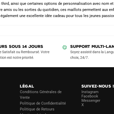
u third, ainsi que certaines options de personnalisation avec nom e
e amis ou les sorties du quotidien, ces maillots permettent aux enfa
 également une excellente idée cadeau pour tous les jeunes passio
URS SOUS 14 JOURS
SUPPORT MULTI-LA
e Satisfait ou Remboursé. Votre
Soyez assisté dans la Langu
tion est notre priorité.
choix, 24/7.
LÉGAL
SUIVEZ-NOUS 
Conditions Générales de
Instagram
Facebook
Vente
Messenger
Politique de Confidentialité
X
Politique de Retours