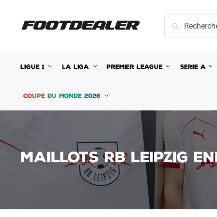
Skip
Skip
to
to
Recherche
Recherche
navigation
content
pour :
LIGUE 1
LA LIGA
PREMIER LEAGUE
SERIE A
COUPE DU MONDE 2026
MAILLOTS RB LEIPZIG E