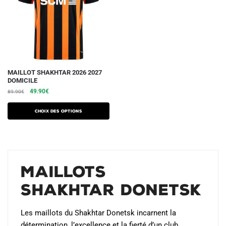
Ce
MAILLOT SHAKHTAR 2026 2027
DOMICILE
produit
Le
Le
49.90
€
89.90
€
a
prix
prix
plusieurs
initial
actuel
Choix des options
variations.
était :
est :
89.90€.
49.90€.
Les
options
peuvent
Maillots
être
choisies
Shakhtar Donetsk
sur
la
Les maillots du Shakhtar Donetsk incarnent la
page
détermination, l’excellence et la fierté d’un club