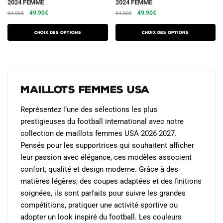
2024 FEMME
2024 FEMME
produit
produit
Le
Le
Le
Le
49.90
€
49.90
€
94.90
€
94.90
€
a
a
prix
prix
prix
prix
plusieurs
plusieurs
initial
actuel
initial
actuel
Choix des options
Choix des options
variations.
était :
est :
variations.
était :
est :
94.90€.
49.90€.
94.90€.
49.90€.
Les
Les
options
options
peuvent
peuvent
Maillots Femmes USA
être
être
choisies
choisies
Représentez l’une des sélections les plus
sur
sur
prestigieuses du football international avec notre
la
la
collection de maillots femmes USA 2026 2027.
page
page
Pensés pour les supportrices qui souhaitent afficher
du
du
leur passion avec élégance, ces modèles associent
produit
produit
confort, qualité et design moderne. Grâce à des
matières légères, des coupes adaptées et des finitions
soignées, ils sont parfaits pour suivre les grandes
compétitions, pratiquer une activité sportive ou
adopter un look inspiré du football. Les couleurs