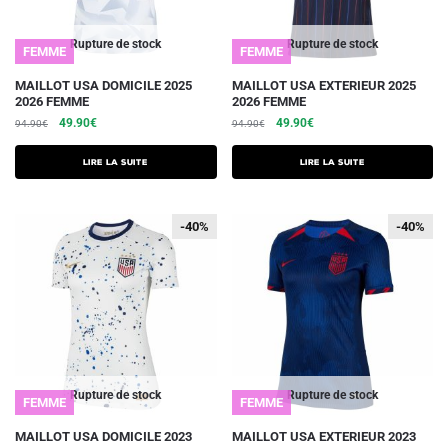
page
page
du
du
Rupture de stock
Rupture de stock
FEMME
FEMME
produit
produit
MAILLOT USA DOMICILE 2025
MAILLOT USA EXTERIEUR 2025
2026 FEMME
2026 FEMME
Le
Le
Le
Le
49.90
€
49.90
€
94.90
€
94.90
€
prix
prix
prix
prix
initial
actuel
initial
actuel
Lire la suite
Lire la suite
était :
est :
était :
est :
94.90€.
49.90€.
94.90€.
49.90€.
-40%
-40%
-40%
-40%
Rupture de stock
Rupture de stock
FEMME
FEMME
Ce
Ce
MAILLOT USA DOMICILE 2023
MAILLOT USA EXTERIEUR 2023