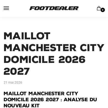
Skip
Skip
to
to
0
navigation
content
Maillot
Manchester City
Domicile 2026
2027
21 mai 2026
Maillot Manchester City
domicile 2026 2027 : analyse du
nouveau kit