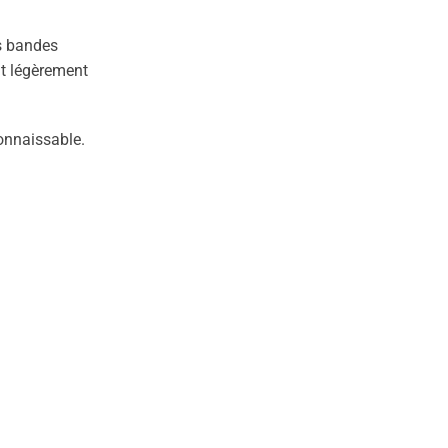
es bandes
nt légèrement
onnaissable.