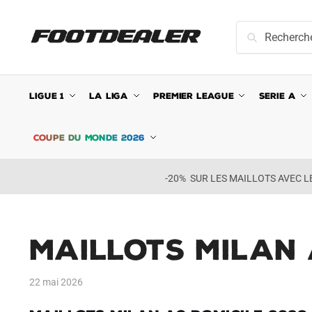
Skip
Skip
to
to
Recherche
Recherche
navigation
content
pour :
LIGUE 1
LA LIGA
PREMIER LEAGUE
SERIE A
COUPE DU MONDE 2026
-20% SUR LES MAILLOTS AVEC 
Maillots Milan 
22 mai 2026