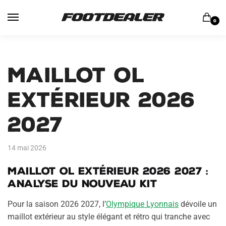
Skip
Skip
to
to
0
navigation
content
Maillot OL
Extérieur 2026
2027
14 mai 2026
Maillot OL Extérieur 2026 2027 :
analyse du nouveau kit
Pour la saison 2026 2027, l’
Olympique Lyonnais
dévoile un
maillot extérieur au style élégant et rétro qui tranche avec