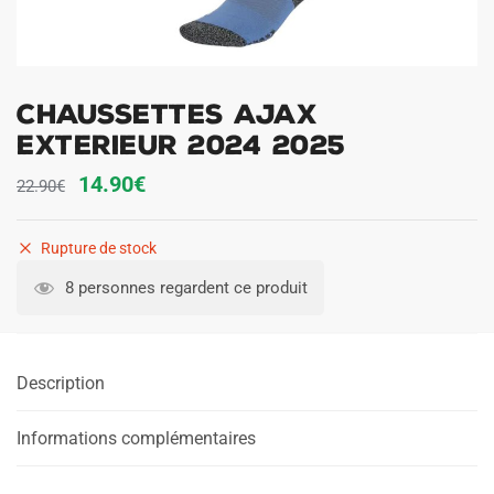
Chaussettes Ajax
Exterieur 2024 2025
Le
Le
14.90
€
22.90
€
prix
prix
initial
actuel
Rupture de stock
était :
est :
8 personnes regardent ce produit
22.90€.
14.90€.
Description
Informations complémentaires