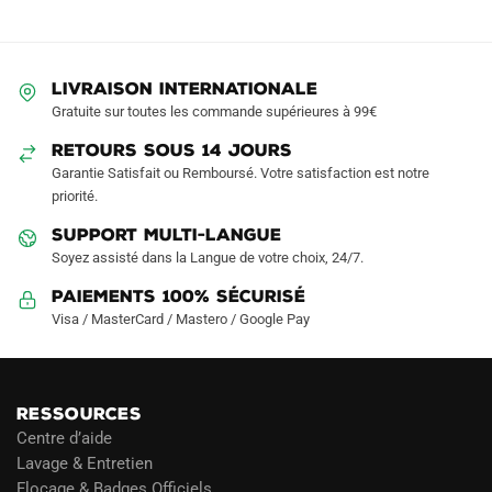
options
peuvent
être
LIVRAISON INTERNATIONALE
choisies
Gratuite sur toutes les commande supérieures à 99€
sur
RETOURS SOUS 14 JOURS
la
Garantie Satisfait ou Remboursé. Votre satisfaction est notre
page
priorité.
du
produit
SUPPORT MULTI-LANGUE
Soyez assisté dans la Langue de votre choix, 24/7.
Paiements 100% Sécurisé
Visa / MasterCard / Mastero / Google Pay
RESSOURCES
Centre d’aide
Lavage & Entretien
Flocage & Badges Officiels