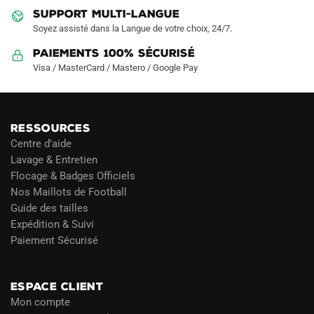
produit
produit
SUPPORT MULTI-LANGUE
Soyez assisté dans la Langue de votre choix, 24/7.
Paiements 100% Sécurisé
Visa / MasterCard / Mastero / Google Pay
RESSOURCES
Centre d’aide
Lavage & Entretien
Flocage & Badges Officiels
Nos Maillots de Football
Guide des tailles
Expédition & Suivi
Paiement Sécurisé
Blog
ESPACE CLIENT
Mon compte