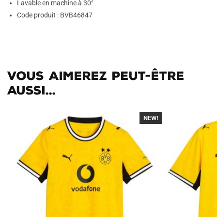
Lavable en machine à 30°
Code produit : BVB46847
Vous aimerez peut-être
aussi...
NEW!
-40%