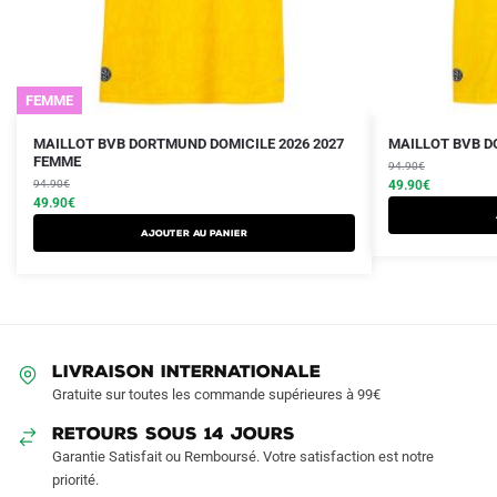
FEMME
Le
Le
Le
Le
Ce
Ce
MAILLOT BVB DORTMUND DOMICILE 2026 2027
MAILLOT BVB D
prix
prix
FEMME
prix
prix
produit
produit
94.90
€
initial
actuel
initial
actuel
94.90
€
49.90
€
a
a
était :
est :
49.90
€
était :
est :
plusieurs
plusieurs
94.90€.
49.90€.
94.90€.
49.90€.
AJOUTER AU PANIER
variations.
variations.
Les
Les
options
options
peuvent
peuvent
être
être
LIVRAISON INTERNATIONALE
choisies
choisies
Gratuite sur toutes les commande supérieures à 99€
sur
sur
RETOURS SOUS 14 JOURS
la
la
Garantie Satisfait ou Remboursé. Votre satisfaction est notre
page
page
priorité.
du
du