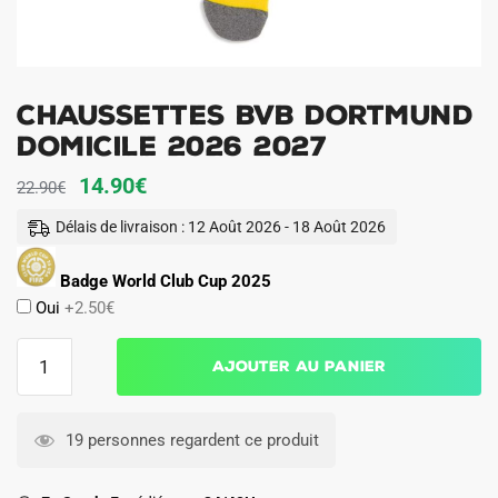
Chaussettes BVB Dortmund
Domicile 2026 2027
Le
Le
14.90
€
22.90
€
prix
prix
Délais de livraison : 12 Août 2026 - 18 Août 2026
initial
actuel
était :
est :
Badge World Club Cup 2025
Oui
+2.50€
22.90€.
14.90€.
quantité
Ajouter au panier
de
Chaussettes
BVB
19 personnes regardent ce produit
Dortmund
Domicile