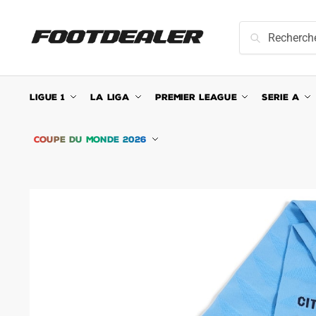
Skip
Skip
to
to
Recherche
Recherche
navigation
content
pour :
LIGUE 1
LA LIGA
PREMIER LEAGUE
SERIE A
COUPE DU MONDE 2026