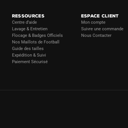
sur
la
RESSOURCES
ESPACE CLIENT
page
Centre d’aide
Mon compte
du
Lavage & Entretien
Suivre une commande
produit
Flocage & Badges Officiels
Nous Contacter
Nos Maillots de Football
Guide des tailles
Expédition & Suivi
Paiement Sécurisé
Blog