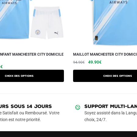
ENFANT MANCHESTER CITY DOMICILE
MAILLOT MANCHESTER CITY DOMICI
Le
Le
Ce
49.90
€
94.90
€
Le
Ce
0
€
prix
prix
produit
prix
produit
initial
actuel
a
Choix des options
Choix des options
actuel
a
était :
est :
plusieurs
est :
94.90€.
49.90€.
plusieurs
variations.
€.
42.90€.
variations.
Les
Les
URS SOUS 14 JOURS
SUPPORT MULTI-LA
options
options
e Satisfait ou Remboursé. Votre
Soyez assisté dans la Langu
peuvent
peuvent
tion est notre priorité.
choix, 24/7.
être
être
choisies
choisies