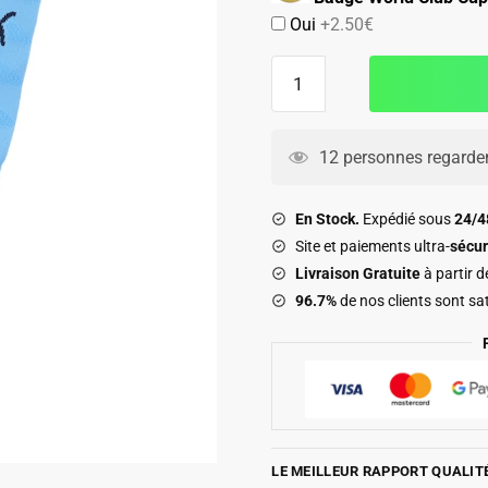
Oui
+2.50€
22.90€.
14.90€.
quantité
de
Chaussettes
Manchester
12 personnes regarden
City
Domicile
En Stock.
Expédié sous
24/
2025
Site et paiements ultra-
sécur
2026
Livraison Gratuite
à partir 
96.7%
de nos clients sont sat
LE MEILLEUR RAPPORT QUALIT