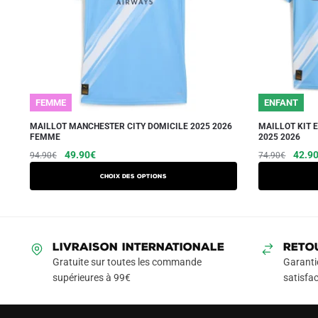
FEMME
ENFANT
MAILLOT MANCHESTER CITY DOMICILE 2025 2026
MAILLOT KIT 
FEMME
2025 2026
Le
Le
Ce
Le
49.90
€
42.9
94.90
€
74.90
€
prix
prix
prix
produit
Choix des options
initial
actuel
initial
a
était :
est :
était :
plusieurs
94.90€.
49.90€.
74.90
variations.
Les
LIVRAISON INTERNATIONALE
RETO
options
Gratuite sur toutes les commande
Garanti
peuvent
supérieures à 99€
satisfac
être
choisies