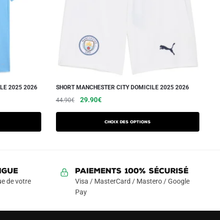
LE 2025 2026
SHORT MANCHESTER CITY DOMICILE 2025 2026
Le
Le
Ce
29.90
€
44.90
€
prix
prix
produit
initial
actuel
a
Choix des options
était :
est :
plusieurs
44.90€.
29.90€.
variations.
Les
NGUE
Paiements 100% Sécurisé
options
e de votre
Visa / MasterCard / Mastero / Google
peuvent
Pay
être
choisies