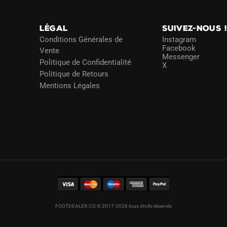
sur
sur
la
la
page
LÉGAL
SUIVEZ-NOUS 
page
du
Conditions Générales de
Instagram
du
Facebook
Vente
produit
Messenger
produit
Politique de Confidentialité
X
Politique de Retours
Mentions Légales
FOOTDEALER.CO © 2017-2026 tous droits réservés