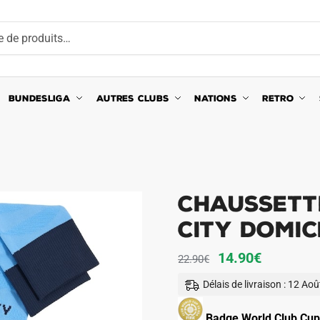
BUNDESLIGA
AUTRES CLUBS
NATIONS
RETRO
Chaussett
City Domic
Le
Le
14.90
€
22.90
€
prix
prix
Délais de livraison : 12 Ao
initial
actuel
était :
est :
Badge World Club Cup