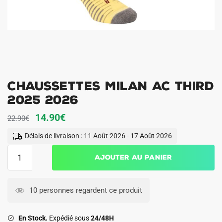
Chaussettes Milan AC Third
2025 2026
Le
Le
14.90
€
22.90
€
prix
prix
Délais de livraison : 11 Août 2026 - 17 Août 2026
initial
actuel
quantité
Ajouter au panier
était :
est :
de
22.90€.
14.90€.
Chaussettes
Milan
10 personnes regardent ce produit
AC
Third
En Stock.
Expédié sous
24/48H
2025