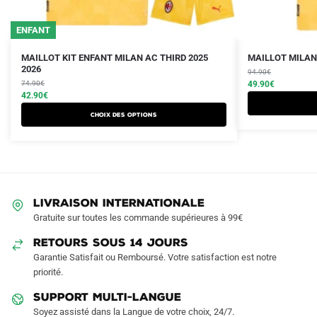
ENFANT
Le
Le
Le
Le
Ce
Ce
MAILLOT KIT ENFANT MILAN AC THIRD 2025
MAILLOT MILAN 
prix
prix
2026
prix
prix
produit
produit
94.90
€
initial
actuel
initial
actuel
74.90
€
49.90
€
a
a
était :
est :
42.90
€
était :
est :
plusieurs
plusieurs
74.90€.
42.90€.
94.90€.
49.90€.
Choix des options
variations.
variations.
Les
Les
options
options
peuvent
peuvent
être
être
LIVRAISON INTERNATIONALE
choisies
choisies
Gratuite sur toutes les commande supérieures à 99€
sur
sur
RETOURS SOUS 14 JOURS
la
la
Garantie Satisfait ou Remboursé. Votre satisfaction est notre
page
page
priorité.
du
du
produit
produit
SUPPORT MULTI-LANGUE
Soyez assisté dans la Langue de votre choix, 24/7.