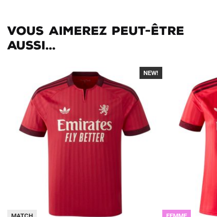
Vous aimerez peut-être
aussi...
NEW!
-40%
MATCH
FEMME