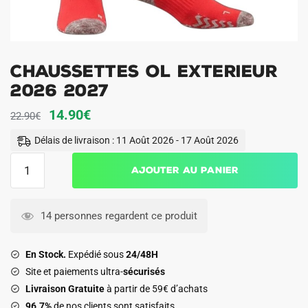
Chaussettes OL Exterieur
2026 2027
Le
Le
14.90
€
22.90
€
prix
prix
Délais de livraison : 11 Août 2026 - 17 Août 2026
initial
actuel
quantité
Ajouter au panier
était :
est :
de
22.90€.
14.90€.
Chaussettes
OL
14 personnes regardent ce produit
Exterieur
2026
En Stock.
Expédié sous
24/48H
2027
Site et paiements ultra-
sécurisés
Livraison Gratuite
à partir de 59€ d’achats
96.7%
de nos clients sont satisfaits