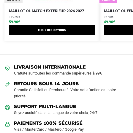
Le
Le
Le
Le
Ce
Ce
MAILLOT OL MATCH EXTERIEUR 2026 2027
MAILLOT OL FEM
prix
prix
prix
prix
produit
119.90
€
produit
94.90
€
initial
actuel
initial
actuel
59.90
€
49.90
€
a
a
était :
est :
était :
est :
Choix des options
plusieurs
plusieurs
119.90€.
59.90€.
94.90€.
49.90€.
variations.
variations.
Les
Les
options
options
peuvent
peuvent
LIVRAISON INTERNATIONALE
être
être
Gratuite sur toutes les commande supérieures à 99€
choisies
choisies
sur
sur
RETOURS SOUS 14 JOURS
la
la
Garantie Satisfait ou Remboursé. Votre satisfaction est notre
page
page
priorité.
du
du
SUPPORT MULTI-LANGUE
produit
produit
Soyez assisté dans la Langue de votre choix, 24/7.
Paiements 100% Sécurisé
Visa / MasterCard / Mastero / Google Pay