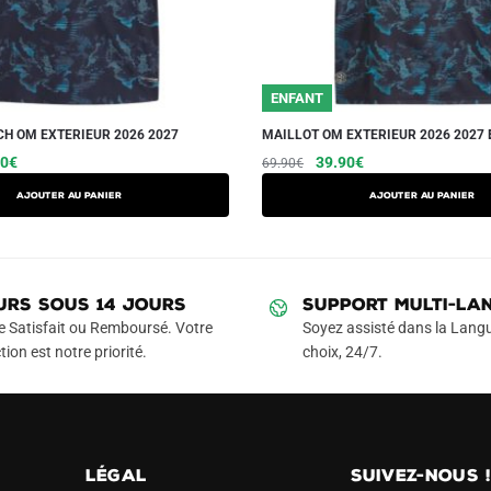
ENFANT
H OM EXTERIEUR 2026 2027
MAILLOT OM EXTERIEUR 2026 2027
Le
Ce
Le
Le
Ce
90
€
39.90
€
69.90
€
prix
prix
prix
produit
produit
AJOUTER AU PANIER
AJOUTER AU PANIER
l
actuel
initial
actuel
a
a
 :
est :
était :
est :
plusieurs
plusieurs
90€.
59.90€.
69.90€.
39.90€.
variations.
variations.
Les
Les
URS SOUS 14 JOURS
SUPPORT MULTI-LA
options
options
e Satisfait ou Remboursé. Votre
Soyez assisté dans la Langu
peuvent
peuvent
tion est notre priorité.
choix, 24/7.
être
être
choisies
choisies
sur
sur
la
la
LÉGAL
SUIVEZ-NOUS 
page
page