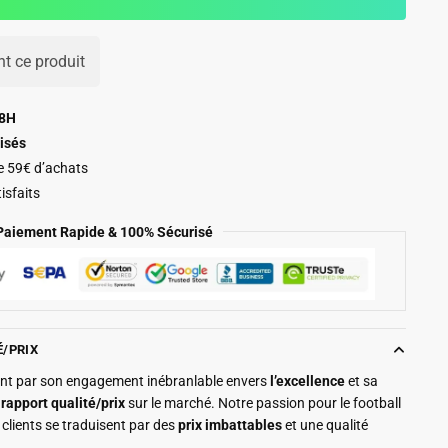
t ce produit
48H
isés
de 59€ d’achats
isfaits
Paiement Rapide & 100% Sécurisé
É/PRIX
ment par son engagement inébranlable envers
l’excellence
et sa
r
rapport qualité/prix
sur le marché. Notre passion pour le football
clients se traduisent par des
prix imbattables
et une qualité