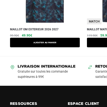
MATCH
MAILLOT OM EXTERIEUR 2026 2027
MAILLOT MATC
Le
Le
Ce
Le
49.90
€
59.
99.90
€
119.90
€
prix
prix
prix
produit
AJOUTER AU PANIER
initial
actuel
initia
a
était :
est :
était
plusieurs
99.90€.
49.90€.
119.
variations.
Les
LIVRAISON INTERNATIONALE
RETO
options
Gratuite sur toutes les commande
Garanti
peuvent
supérieures à 99€
satisfac
être
choisies
sur
la
RESSOURCES
ESPACE CLIENT
page