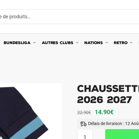
BUNDESLIGA
AUTRES CLUBS
NATIONS
RETRO
Chaussett
2026 2027
Le
Le
14.90
€
22.90
€
prix
prix
Délais de livraison : 12 Ao
initial
actuel
quantité
était :
est :