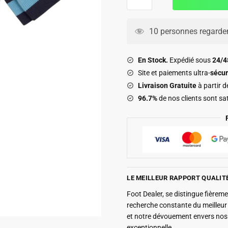
de
22.90€.
14.90€.
Chaussettes
OM
10 personnes regarden
Exterieur
2026
En Stock.
Expédié sous
24/
2027
Site et paiements ultra-
sécur
Livraison Gratuite
à partir 
96.7%
de nos clients sont sat
LE MEILLEUR RAPPORT QUALIT
Foot Dealer, se distingue fière
recherche constante du meilleu
et notre dévouement envers nos 
exceptionnelle.