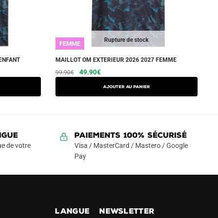
Rupture de stock
FEMME
 ENFANT
MAILLOT OM EXTERIEUR 2026 2027 FEMME
Le
Le
Ce
49.90
€
99.90
€
prix
prix
produit
AJOUTER AU PANIER
initial
actuel
a
était :
est :
plusieurs
99.90€.
49.90€.
variations.
Les
NGUE
Paiements 100% Sécurisé
options
e de votre
Visa / MasterCard / Mastero / Google
peuvent
Pay
être
choisies
sur
la
!
LANGUE
NEWSLETTER
page