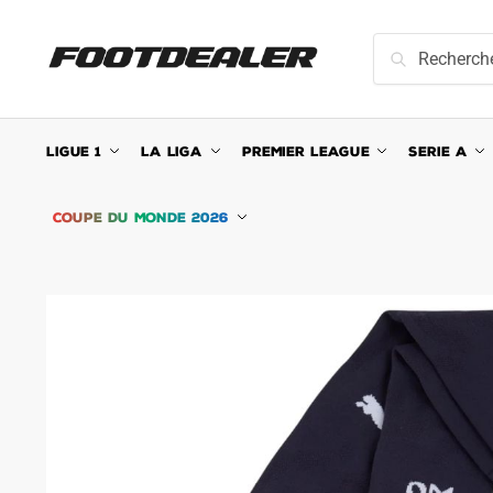
Skip
Skip
to
to
Recherche
Recherche
navigation
content
pour :
LIGUE 1
LA LIGA
PREMIER LEAGUE
SERIE A
COUPE DU MONDE 2026