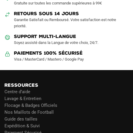
choisies
Gratuite sur toutes les commande supérieures à 99€
sur
RETOURS SOUS 14 JOURS
la
Garantie Satisfait ou Remboursé. Votre satisfaction est notre
page
priorité.
du
produit
SUPPORT MULTI-LANGUE
Soyez assisté dans la Langue de votre choix, 24/7.
Paiements 100% Sécurisé
Visa / MasterCard / Mastero / Google Pay
RESSOURCES
Centre d’aide
Lavage & Entretien
Flocage & Badges Officiels
Nos Maillots de Football
Guide des tailles
Expédition & Suivi
Paiement Sécurisé