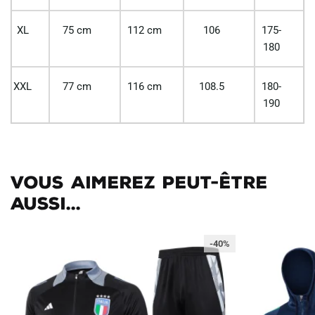
XL
75 cm
112 cm
106
175-
180
XXL
77 cm
116 cm
108.5
180-
190
Vous aimerez peut-être
aussi...
-40%