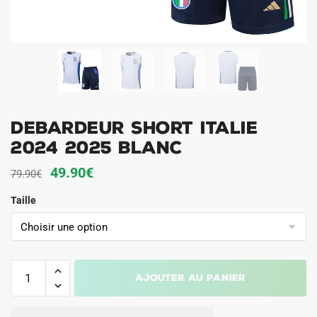
Debardeur Short Italie
2024 2025 Blanc
Le
Le
49.90
€
79.90
€
prix
prix
Taille
initial
actuel
était :
est :
79.90€.
49.90€.
quantité
Ajouter au panier
de
Debardeur