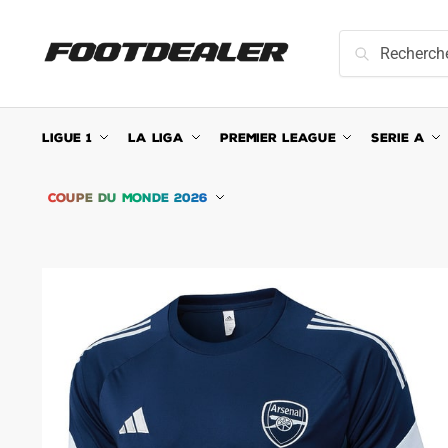
Skip
Skip
to
to
Recherche
Recherche
navigation
content
pour :
LIGUE 1
LA LIGA
PREMIER LEAGUE
SERIE A
COUPE DU MONDE 2026