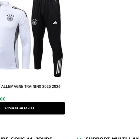
 ALLEMAGNE TRAINING 2025 2026
Le
90
€
prix
Ajouter au panier
l
actuel
 :
est :
90€.
79.90€.