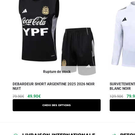
Rupture de stock
DEBARDEUR SHORT ARGENTINE 2025 2026 NOIR
SURVETEMENT
NUIT
BLANC NOIR
Le
Le
Ce
Le
49.90
€
79.
79.90
€
129.90
€
prix
prix
prix
produit
Choix des options
initial
actuel
initia
a
était :
est :
était
plusieurs
79.90€.
49.90€.
129.
variations.
Les