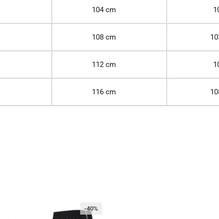
104 cm
1
108 cm
10
112 cm
1
116 cm
10
-40%