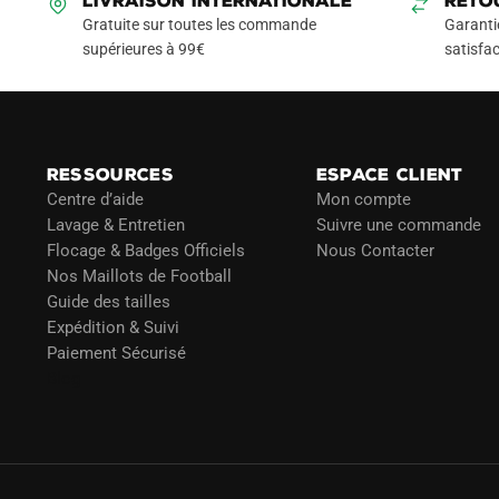
LIVRAISON INTERNATIONALE
RETO
options
Gratuite sur toutes les commande
Garanti
peuvent
supérieures à 99€
satisfac
être
choisies
sur
la
RESSOURCES
ESPACE CLIENT
page
Centre d’aide
Mon compte
du
Lavage & Entretien
Suivre une commande
produit
Flocage & Badges Officiels
Nous Contacter
Nos Maillots de Football
Guide des tailles
Expédition & Suivi
Paiement Sécurisé
Blog