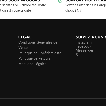
URS SOUS 14 JOURS
SUPPORT MULTI-LA
e Satisfait ou Remboursé. Votre
Soyez assisté dans la Langu
tion est notre priorité.
choix, 24/7.
LÉGAL
SUIVEZ-NOUS 
Conditions Générales de
Instagram
Facebook
Vente
Messenger
Politique de Confidentialité
X
Politique de Retours
Mentions Légales