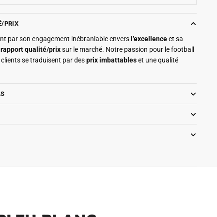
É/PRIX
ment par son engagement inébranlable envers
l’excellence
et sa
r
rapport qualité/prix
sur le marché. Notre passion pour le football
clients se traduisent par des
prix imbattables
et une qualité
LS