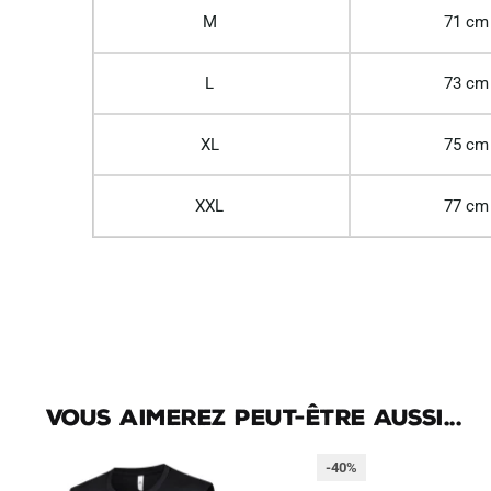
M
71 cm
L
73 cm
XL
75 cm
XXL
77 cm
Vous aimerez peut-être aussi...
-40%