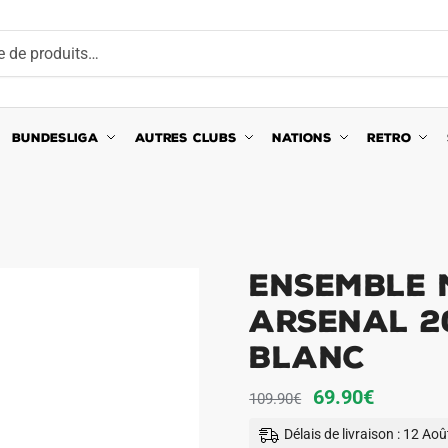
BUNDESLIGA
AUTRES CLUBS
NATIONS
RETRO
Ensemble 
Arsenal 2
Blanc
Le
Le
69.90
€
109.90
€
prix
prix
Délais de livraison : 12 Ao