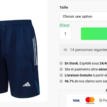
initial
actuel
était :
est :
Taille
109.90€.
69.90€.
Effacer
quantité
de
Ensemble
Maillot
14 personnes regarden
Short
Arsenal
En Stock.
Expédié sous
24/
2025
Site et paiements ultra-
sécur
2026
Livraison Gratuite
à partir 
Bleu
96.7%
de nos clients sont sat
Blanc