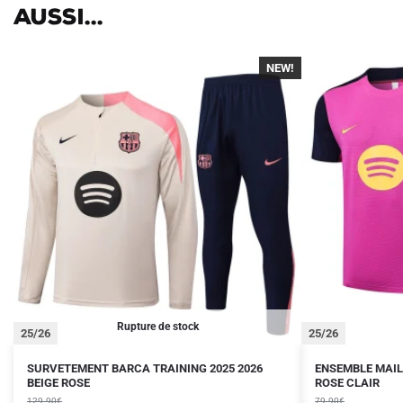
aussi...
NEW!
Rupture de stock
25/26
25/26
Le
Le
Le
Le
Ce
SURVETEMENT BARCA TRAINING 2025 2026
ENSEMBLE MAIL
prix
prix
BEIGE ROSE
prix
prix
ROSE CLAIR
produit
initial
actuel
initial
actuel
129.90
€
79.90
€