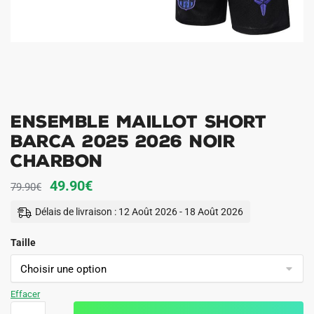
Ensemble Maillot Short
Barca 2025 2026 Noir
Charbon
Le
Le
49.90
€
79.90
€
prix
prix
Délais de livraison : 12 Août 2026 - 18 Août 2026
initial
actuel
Taille
était :
est :
79.90€.
49.90€.
Effacer
quantité