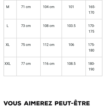
M
71 cm
104 cm
101
165-
170
L
73 cm
108 cm
103.5
170-
175
XL
75 cm
112 cm
106
175-
180
XXL
77 cm
116 cm
108.5
180-
190
Vous aimerez peut-être