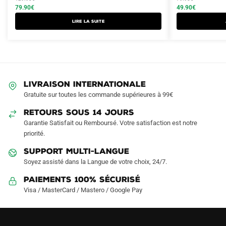
a
était :
est :
79.90
€
était :
est :
49.90
€
plusieurs
129.90€.
79.90€.
79.90€.
49.90€.
Lire la suite
variations.
Les
options
peuvent
être
LIVRAISON INTERNATIONALE
choisies
Gratuite sur toutes les commande supérieures à 99€
sur
RETOURS SOUS 14 JOURS
la
Garantie Satisfait ou Remboursé. Votre satisfaction est notre
page
priorité.
du
produit
SUPPORT MULTI-LANGUE
Soyez assisté dans la Langue de votre choix, 24/7.
Paiements 100% Sécurisé
Visa / MasterCard / Mastero / Google Pay