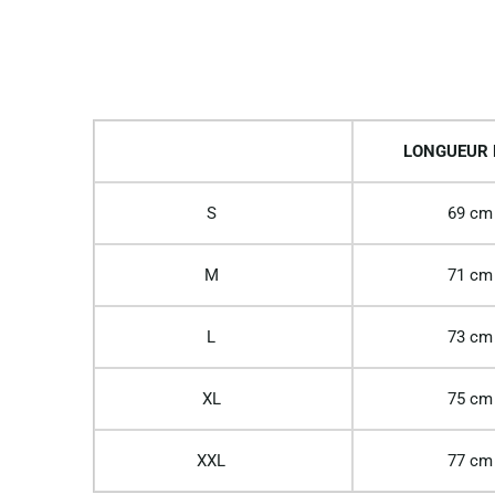
LONGUEUR
S
69 cm
M
71 cm
L
73 cm
XL
75 cm
XXL
77 cm