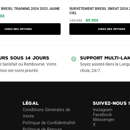
BRESIL TRAINING 2024 2025 JAUNE
SURVETEMENT BRESIL SWEAT 2024 
CIEL
Le
Ce
90
€
Le
Le
Ce
89.90
€
139.90
€
prix
produit
prix
prix
produit
l
actuel
a
Choix des options
Choix des options
initial
actuel
a
 :
est :
plusieurs
était :
est :
90€.
79.90€.
plusieurs
variations.
139.90€.
89.90€.
variations.
Les
Les
URS SOUS 14 JOURS
SUPPORT MULTI-LA
options
options
e Satisfait ou Remboursé. Votre
Soyez assisté dans la Langu
peuvent
peuvent
tion est notre priorité.
choix, 24/7.
être
être
choisies
choisies
sur
sur
la
la
page
LÉGAL
SUIVEZ-NOUS 
page
du
Conditions Générales de
Instagram
du
Facebook
Vente
produit
Messenger
produit
Politique de Confidentialité
X
Politique de Retours