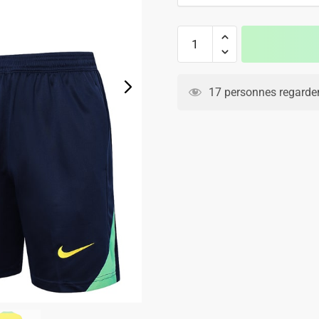
79.90€.
49.90€.
quantité
de
Ensemble
Maillot
17 personnes regarden
Short
Bresil
2024
2025
Jaune