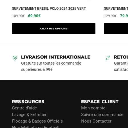
SURVETEMENT BRESIL POLO 2024 2025 VERT
SURVETEMENT 
Le
Le
Ce
Le
69.90
€
79.
109.90
€
129.90
€
prix
prix
prix
produit
initial
actuel
initia
a
Choix des options
était :
est :
était
plusieurs
109.90€.
69.90€.
129.
variations.
Les
LIVRAISON INTERNATIONALE
RETO
options
Gratuite sur toutes les commande
Garanti
peuvent
supérieures à 99€
satisfac
être
choisies
sur
la
page
RESSOURCES
ESPACE CLIENT
du
Centre d’aide
Mon compte
Lavage & Entretien
Suivre une commande
produit
Flocage & Badges Officiels
Nous Contacter
Nos Maillots de Football