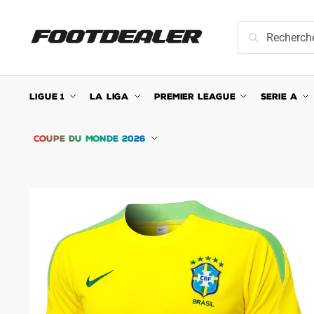
Skip
Skip
to
to
Recherche
Recherche
navigation
content
pour :
LIGUE 1
LA LIGA
PREMIER LEAGUE
SERIE A
COUPE DU MONDE 2026