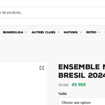
BUNDESLIGA
AUTRES CLUBS
NATIONS
RETRO
Ensemble 
Bresil 202
Le
Le
49.90
€
79.90
€
prix
prix
Taille
initial
actuel
était :
est :