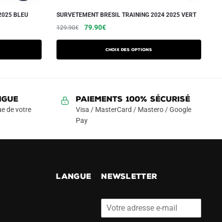
2025 BLEU
SURVETEMENT BRESIL TRAINING 2024 2025 VERT
Le
Le
Ce
79.90
€
129.90
€
prix
prix
produit
initial
actuel
a
Choix des options
était :
est :
plusieurs
129.90€.
79.90€.
variations.
Les
NGUE
Paiements 100% Sécurisé
options
e de votre
Visa / MasterCard / Mastero / Google
peuvent
Pay
être
choisies
sur
la
page
!
LANGUE
NEWSLETTER
du
produit