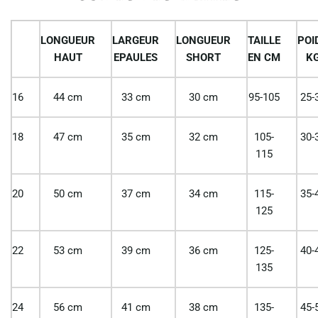
LONGUEUR
LARGEUR
LONGUEUR
TAILLE
POI
HAUT
EPAULES
SHORT
EN CM
K
16
44 cm
33 cm
30 cm
95-105
25-
18
47 cm
35 cm
32 cm
105-
30-
115
20
50 cm
37 cm
34 cm
115-
35-
125
22
53 cm
39 cm
36 cm
125-
40-
135
24
56 cm
41 cm
38 cm
135-
45-