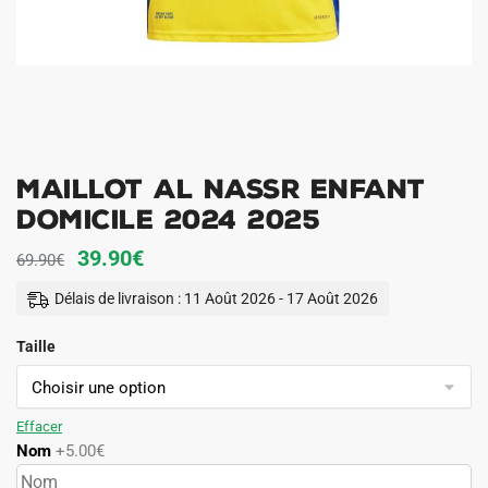
Maillot AL Nassr Enfant
Domicile 2024 2025
Le
Le
39.90
€
69.90
€
prix
prix
Délais de livraison : 11 Août 2026 - 17 Août 2026
initial
actuel
Taille
était :
est :
69.90€.
39.90€.
Effacer
Nom
+5.00€