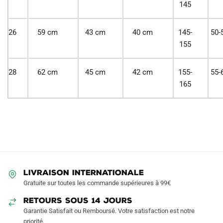
145
26
59 cm
43 cm
40 cm
145-
50-
155
28
62 cm
45 cm
42 cm
155-
55-
165
LIVRAISON INTERNATIONALE
Gratuite sur toutes les commande supérieures à 99€
RETOURS SOUS 14 JOURS
Garantie Satisfait ou Remboursé. Votre satisfaction est notre
priorité.