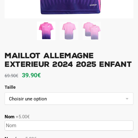
Maillot Allemagne
Exterieur 2024 2025 Enfant
Le
Le
39.90
€
69.90
€
prix
prix
Taille
initial
actuel
était :
est :
69.90€.
39.90€.
Nom
+5.00€