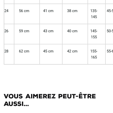
24
56 cm
41 cm
38 cm
135-
45-
145
26
59 cm
43 cm
40 cm
145-
50-
155
28
62 cm
45 cm
42 cm
155-
55-
165
Vous aimerez peut-être
aussi...