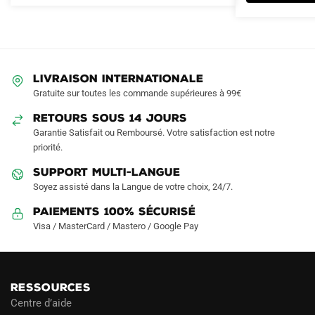
variations.
variations.
Les
Les
options
options
peuvent
peuvent
être
être
LIVRAISON INTERNATIONALE
choisies
choisies
Gratuite sur toutes les commande supérieures à 99€
sur
sur
RETOURS SOUS 14 JOURS
la
la
Garantie Satisfait ou Remboursé. Votre satisfaction est notre
page
page
priorité.
du
du
produit
produit
SUPPORT MULTI-LANGUE
Soyez assisté dans la Langue de votre choix, 24/7.
Paiements 100% Sécurisé
Visa / MasterCard / Mastero / Google Pay
RESSOURCES
Centre d’aide