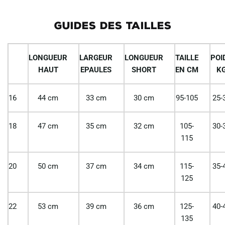
GUIDES DES TAILLES
LONGUEUR
LARGEUR
LONGUEUR
TAILLE
POI
HAUT
EPAULES
SHORT
EN CM
K
16
44 cm
33 cm
30 cm
95-105
25-
18
47 cm
35 cm
32 cm
105-
30-
115
20
50 cm
37 cm
34 cm
115-
35-
125
22
53 cm
39 cm
36 cm
125-
40-
135