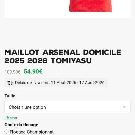
Maillot Arsenal Domicile
2025 2026 Tomiyasu
Le
Le
54.90
€
109.90
€
prix
prix
Délais de livraison : 11 Août 2026 - 17 Août 2026
initial
actuel
Taille
était :
est :
109.90€.
54.90€.
Effacer
Choix du flocage
Flocage Championnat