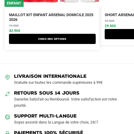
ENFANT
Le
Le
Le
Le
Ce
MAILLOT KIT ENFANT ARSENAL DOMICILE 2025
SHORT ARSENAL
prix
prix
2026
prix
prix
produit
44.90
€
initial
actuel
initial
actuel
74.90
€
29.90
€
a
était :
est :
42.90
€
était :
est :
plusieurs
74.90€.
42.90€.
44.90€.
29.90€.
Choix des options
variations.
Les
options
peuvent
être
LIVRAISON INTERNATIONALE
choisies
Gratuite sur toutes les commande supérieures à 99€
sur
RETOURS SOUS 14 JOURS
la
Garantie Satisfait ou Remboursé. Votre satisfaction est notre
page
priorité.
du
produit
SUPPORT MULTI-LANGUE
Soyez assisté dans la Langue de votre choix, 24/7.
Paiements 100% Sécurisé