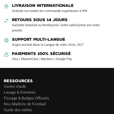
être
être
LIVRAISON INTERNATIONALE
choisies
choisies
Gratuite sur toutes les commande supérieures à 99€
sur
sur
RETOURS SOUS 14 JOURS
la
la
Garantie Satisfait ou Remboursé. Votre satisfaction est notre
page
page
priorité.
du
du
produit
produit
SUPPORT MULTI-LANGUE
Soyez assisté dans la Langue de votre choix, 24/7.
Paiements 100% Sécurisé
Visa / MasterCard / Mastero / Google Pay
RESSOURCES
Centre d’aide
Lavage & Entretien
Flocage & Badges Officiels
Nos Maillots de Football
Guide des tailles