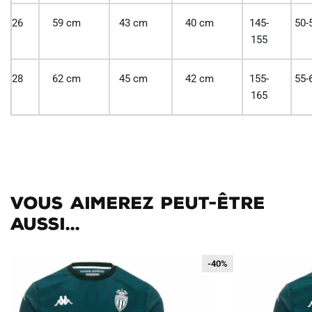
26
59 cm
43 cm
40 cm
145-
50-
155
28
62 cm
45 cm
42 cm
155-
55-
165
Vous aimerez peut-être
aussi...
-40%
-40%