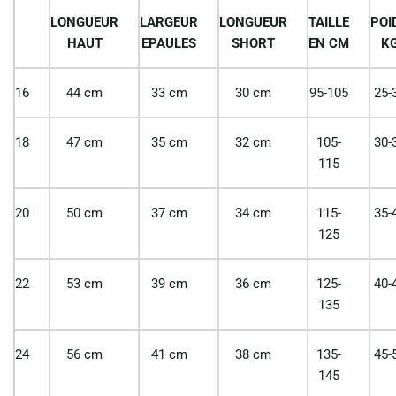
LONGUEUR
LARGEUR
LONGUEUR
TAILLE
POI
HAUT
EPAULES
SHORT
EN CM
K
16
44 cm
33 cm
30 cm
95-105
25-
18
47 cm
35 cm
32 cm
105-
30-
115
20
50 cm
37 cm
34 cm
115-
35-
125
22
53 cm
39 cm
36 cm
125-
40-
135
24
56 cm
41 cm
38 cm
135-
45-
145