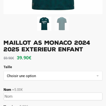
Maillot AS Monaco 2024
2025 Exterieur Enfant
Le
Le
39.90
€
59.90
€
prix
prix
Taille
initial
actuel
était :
est :
59.90€.
39.90€.
Nom
+5.00€