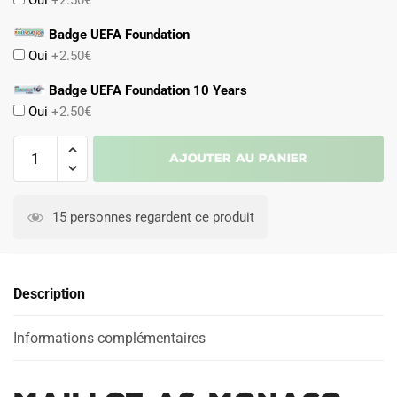
Oui
+2.50€
Badge UEFA Foundation
Oui
+2.50€
Badge UEFA Foundation 10 Years
Oui
+2.50€
quantité
Ajouter au panier
de
Maillot
AS
15 personnes regardent ce produit
Monaco
2024
2025
Description
Exterieur
Enfant
Informations complémentaires