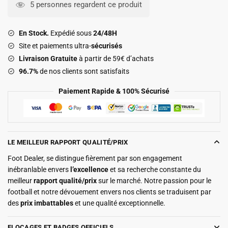
Atletico
5 personnes regardent ce produit
Madrid
Domicile
En Stock.
Expédié sous
24/48H
2026
Site et paiements ultra-
sécurisés
2027
Livraison Gratuite
à partir de 59€ d’achats
Manches
96.7%
de nos clients sont satisfaits
Longues
Paiement Rapide & 100% Sécurisé
LE MEILLEUR RAPPORT QUALITÉ/PRIX
Foot Dealer, se distingue fièrement par son engagement
inébranlable envers
l’excellence
et sa recherche constante du
meilleur
rapport qualité/prix
sur le marché. Notre passion pour le
football et notre dévouement envers nos clients se traduisent par
des
prix imbattables
et une qualité exceptionnelle.
FLOCAGES ET BADGES OFFICIELS