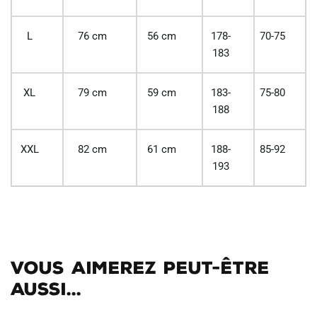
L
76 cm
56 cm
178-
70-75
183
XL
79 cm
59 cm
183-
75-80
188
XXL
82 cm
61 cm
188-
85-92
193
Vous aimerez peut-être
aussi...