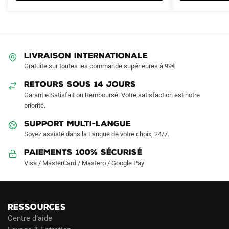
Les
options
peuvent
être
LIVRAISON INTERNATIONALE
choisies
Gratuite sur toutes les commande supérieures à 99€
sur
RETOURS SOUS 14 JOURS
la
Garantie Satisfait ou Remboursé. Votre satisfaction est notre
page
priorité.
du
produit
SUPPORT MULTI-LANGUE
Soyez assisté dans la Langue de votre choix, 24/7.
Paiements 100% Sécurisé
Visa / MasterCard / Mastero / Google Pay
RESSOURCES
Centre d’aide