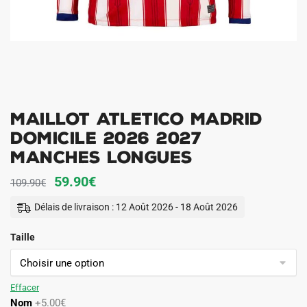
Maillot Atletico Madrid
Domicile 2026 2027
Manches Longues
Le
Le
59.90
€
109.90
€
prix
prix
Délais de livraison : 12 Août 2026 - 18 Août 2026
initial
actuel
Taille
était :
est :
109.90€.
59.90€.
Effacer
Nom
+5.00€