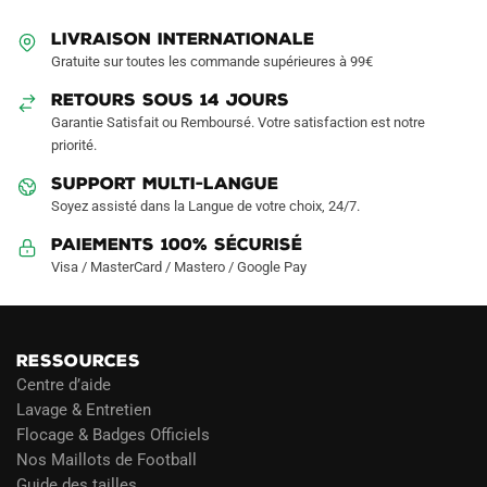
être
être
LIVRAISON INTERNATIONALE
choisies
choisies
Gratuite sur toutes les commande supérieures à 99€
sur
sur
RETOURS SOUS 14 JOURS
la
la
Garantie Satisfait ou Remboursé. Votre satisfaction est notre
page
page
priorité.
du
du
produit
produit
SUPPORT MULTI-LANGUE
Soyez assisté dans la Langue de votre choix, 24/7.
Paiements 100% Sécurisé
Visa / MasterCard / Mastero / Google Pay
RESSOURCES
Centre d’aide
Lavage & Entretien
Flocage & Badges Officiels
Nos Maillots de Football
Guide des tailles