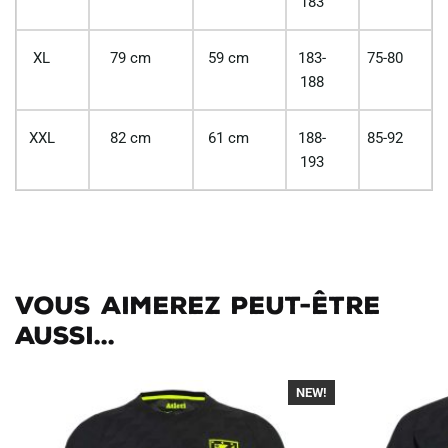
183
XL
79 cm
59 cm
183-
75-80
188
XXL
82 cm
61 cm
188-
85-92
193
Vous aimerez peut-être
aussi...
NEW!
-40%