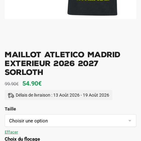
Maillot Atletico Madrid
Exterieur 2026 2027
Sorloth
Le
Le
54.90
€
99.90
€
prix
prix
Délais de livraison : 13 Août 2026 - 19 Août 2026
initial
actuel
Taille
était :
est :
99.90€.
54.90€.
Effacer
Choix du flocage