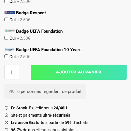
Oui
+2.50€
Badge Respect
Oui
+2.50€
Badge UEFA Foundation
Oui
+2.50€
Badge UEFA Foundation 10 Years
Oui
+2.50€
quantité
Ajouter au panier
de
Maillot
Atletico
6 personnes regardent ce produit
Madrid
Exterieur
En Stock.
Expédié sous
24/48H
2026
Site et paiements ultra-
sécurisés
2027
Livraison Gratuite
à partir de 59€ d’achats
Sorloth
96.7%
de nos clients sont satisfaits