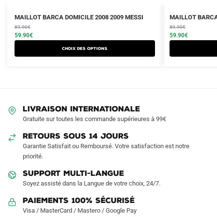
Le
Le
Le
Le
Ce
Ce
MAILLOT BARCA DOMICILE 2008 2009 MESSI
MAILLOT BARCA
prix
prix
prix
prix
produit
89.90
€
produit
89.90
€
initial
actuel
initial
actuel
59.90
€
59.90
€
a
a
était :
est :
était :
est :
Choix des options
plusieurs
plusieurs
89.90€.
59.90€.
89.90€.
59.90€.
variations.
variations.
Les
Les
options
options
peuvent
peuvent
LIVRAISON INTERNATIONALE
être
être
Gratuite sur toutes les commande supérieures à 99€
choisies
choisies
sur
sur
RETOURS SOUS 14 JOURS
la
la
Garantie Satisfait ou Remboursé. Votre satisfaction est notre
page
page
priorité.
du
du
SUPPORT MULTI-LANGUE
produit
produit
Soyez assisté dans la Langue de votre choix, 24/7.
Paiements 100% Sécurisé
Visa / MasterCard / Mastero / Google Pay