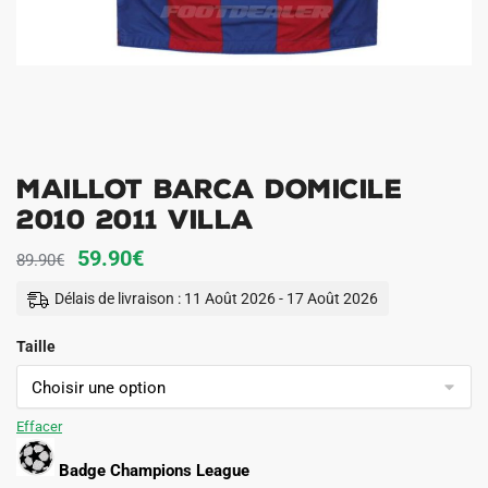
Maillot Barca Domicile
2010 2011 Villa
Le
Le
59.90
€
89.90
€
prix
prix
Délais de livraison : 11 Août 2026 - 17 Août 2026
initial
actuel
Taille
était :
est :
89.90€.
59.90€.
Effacer
Badge Champions League