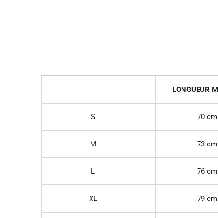
LONGUEUR M
S
70 cm
M
73 cm
L
76 cm
XL
79 cm