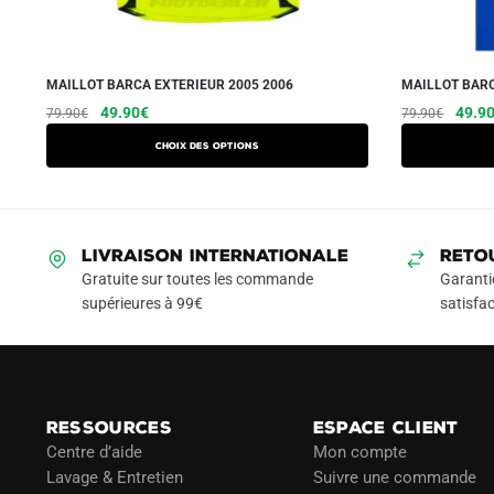
MAILLOT BARCA EXTERIEUR 2005 2006
MAILLOT BARC
Le
Le
Ce
Le
49.90
€
49.9
79.90
€
79.90
€
prix
prix
prix
produit
Choix des options
initial
actuel
initial
a
était :
est :
était :
plusieurs
79.90€.
49.90€.
79.90
variations.
Les
LIVRAISON INTERNATIONALE
RETO
options
Gratuite sur toutes les commande
Garanti
peuvent
supérieures à 99€
satisfac
être
choisies
sur
la
RESSOURCES
ESPACE CLIENT
page
Centre d’aide
Mon compte
du
Lavage & Entretien
Suivre une commande