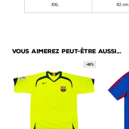
XXL
82 cm
Vous aimerez peut-être aussi...
-40%
-40%