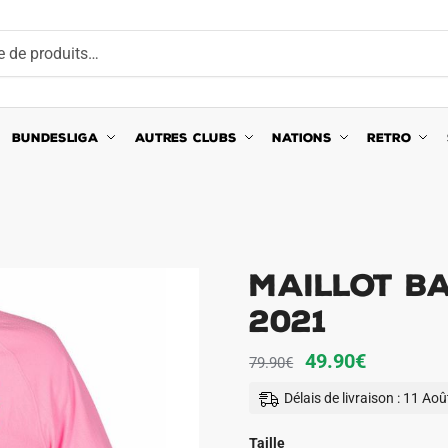
BUNDESLIGA
AUTRES CLUBS
NATIONS
RETRO
Maillot Ba
2021
Le
Le
49.90
€
79.90
€
prix
prix
Délais de livraison : 11 Ao
initial
actuel
était :
est :
Taille