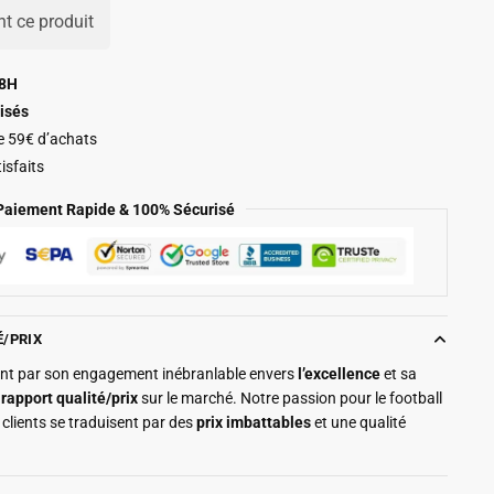
t ce produit
48H
isés
de 59€ d’achats
isfaits
Paiement Rapide & 100% Sécurisé
É/PRIX
ment par son engagement inébranlable envers
l’excellence
et sa
r
rapport qualité/prix
sur le marché. Notre passion pour le football
clients se traduisent par des
prix imbattables
et une qualité