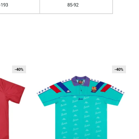
-193
85-92
-40%
-40%
-40%
-40%