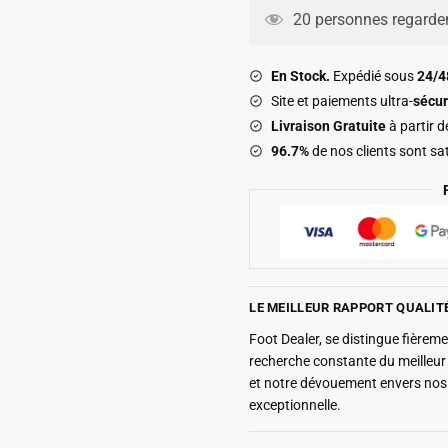
Barca
20 personnes regarden
Third
2020-
En Stock.
Expédié sous
24/
2021
Site et paiements ultra-
sécur
Livraison Gratuite
à partir 
96.7%
de nos clients sont sat
LE MEILLEUR RAPPORT QUALIT
Foot Dealer, se distingue fière
recherche constante du meilleu
et notre dévouement envers nos 
exceptionnelle.