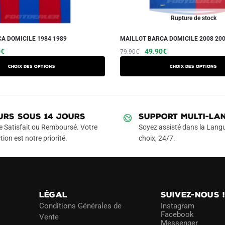
Rupture de stock
A DOMICILE 1984 1989
MAILLOT BARCA DOMICILE 2008 20
Le
Ce
Le
Le
Ce
0
€
49.90
€
79.90
€
prix
prix
prix
produit
produit
Choix des options
Choix des options
actuel
initial
actuel
a
a
est :
était :
est :
plusieurs
plusieurs
€.
49.90€.
79.90€.
49.90€.
variations.
variations.
Les
Les
URS SOUS 14 JOURS
SUPPORT MULTI-LA
options
options
e Satisfait ou Remboursé. Votre
Soyez assisté dans la Langu
peuvent
peuvent
tion est notre priorité.
choix, 24/7.
être
être
choisies
choisies
sur
sur
la
la
LÉGAL
SUIVEZ-NOUS 
page
page
Conditions Générales de
Instagram
du
du
Facebook
Vente
Messenger