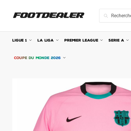
Skip
Skip
to
to
Recherche
Recherche
navigation
content
pour :
LIGUE 1
LA LIGA
PREMIER LEAGUE
SERIE A
COUPE DU MONDE 2026