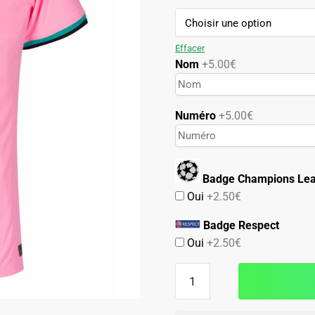
79.90€.
49.90€.
Effacer
Nom
+5.00€
Numéro
+5.00€
Badge Champions Le
Oui
+2.50€
Badge Respect
Oui
+2.50€
quantité
de
Maillot