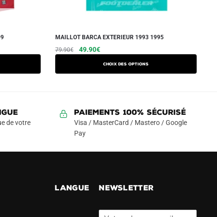
09
MAILLOT BARCA EXTERIEUR 1993 1995
Le
Le
Ce
49.90
€
79.90
€
prix
prix
produit
Choix des options
initial
actuel
a
était :
est :
plusieurs
79.90€.
49.90€.
variations.
Les
NGUE
Paiements 100% Sécurisé
options
e de votre
Visa / MasterCard / Mastero / Google
peuvent
Pay
être
choisies
sur
la
!
LANGUE
NEWSLETTER
page
du