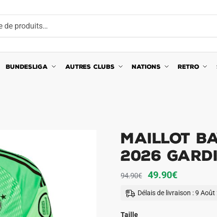
BUNDESLIGA
AUTRES CLUBS
NATIONS
RETRO
Maillot B
2026 Gard
Le
Le
49.90
€
94.90
€
prix
prix
Délais de livraison : 9 Aoû
initial
actuel
était :
est :
Taille