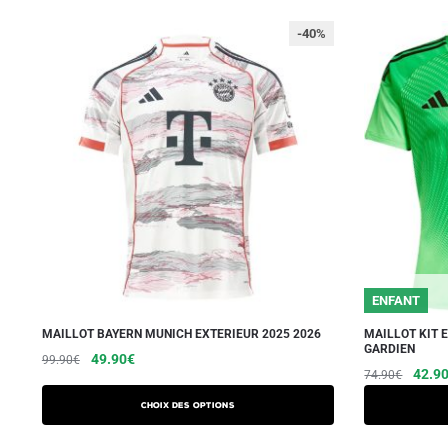
-40%
ENFANT
MAILLOT BAYERN MUNICH EXTERIEUR 2025 2026
MAILLOT KIT 
GARDIEN
Le
Le
Ce
49.90
€
99.90
€
Le
42.9
74.90
€
prix
prix
produit
prix
initial
actuel
a
Choix des options
initial
était :
est :
plusieurs
était :
99.90€.
49.90€.