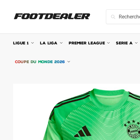
Skip
Skip
to
to
Recherche
Recherche
navigation
content
pour :
LIGUE 1
LA LIGA
PREMIER LEAGUE
SERIE A
COUPE DU MONDE 2026