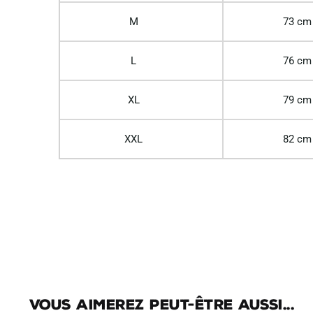
M
73 cm
L
76 cm
XL
79 cm
XXL
82 cm
Vous aimerez peut-être aussi...