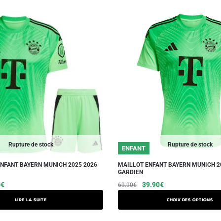
Rupture de stock
Rupture de stock
ENFANT
ENFANT BAYERN MUNICH 2025 2026
MAILLOT ENFANT BAYERN MUNICH 2
GARDIEN
Le
Le
Le
Ce
0
€
39.90
€
69.90
€
prix
prix
prix
produit
Lire la suite
Choix des options
actuel
initial
actuel
a
est :
était :
est :
plusieurs