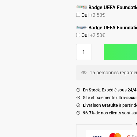
Badge UEFA Foundati
Oui
+2.50€
Badge UEFA Foundati
Oui
+2.50€
quantité
de
Maillot
Bayern
16 personnes regarden
Munich
2025
En Stock.
Expédié sous
24/
2026
Site et paiements ultra-
sécur
Gardien
Livraison Gratuite
à partir 
96.7%
de nos clients sont sat