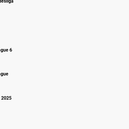
esliga
gue 6
ague
 2025