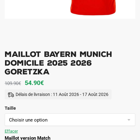
Maillot Bayern Munich
Domicile 2025 2026
Goretzka
Le
Le
54.90
€
109.90
€
prix
prix
Délais de livraison : 11 Août 2026 - 17 Août 2026
initial
actuel
Taille
était :
est :
109.90€.
54.90€.
Effacer
Maillot version Match