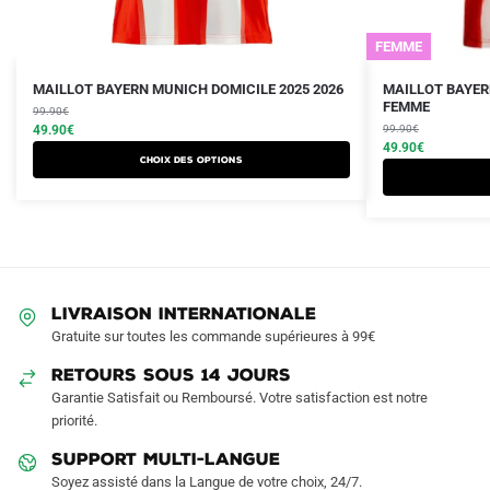
FEMME
Le
Le
Le
Le
Ce
Ce
MAILLOT BAYERN MUNICH DOMICILE 2025 2026
MAILLOT BAYER
prix
prix
prix
prix
FEMME
produit
99.90
€
produit
initial
actuel
initial
actuel
49.90
€
99.90
€
a
a
était :
est :
était :
est :
49.90
€
Choix des options
plusieurs
plusieurs
99.90€.
49.90€.
99.90€.
49.90€.
variations.
variations.
Les
Les
options
options
peuvent
peuvent
être
être
LIVRAISON INTERNATIONALE
choisies
choisies
Gratuite sur toutes les commande supérieures à 99€
sur
sur
RETOURS SOUS 14 JOURS
la
la
Garantie Satisfait ou Remboursé. Votre satisfaction est notre
page
page
priorité.
du
du
produit
produit
SUPPORT MULTI-LANGUE
Soyez assisté dans la Langue de votre choix, 24/7.