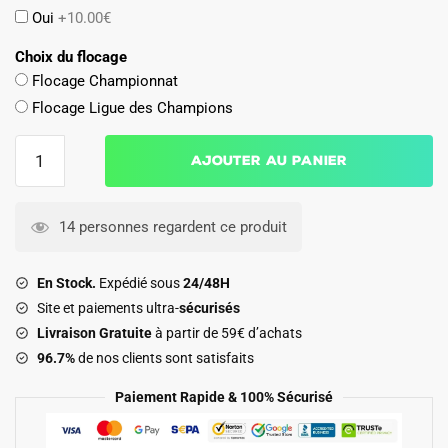
Oui
+10.00€
Choix du flocage
Flocage Championnat
Flocage Ligue des Champions
quantité
Ajouter au panier
de
Maillot
Bayern
14 personnes regardent ce produit
Munich
Domicile
En Stock.
Expédié sous
24/48H
2025
Site et paiements ultra-
sécurisés
2026
Livraison Gratuite
à partir de 59€ d’achats
Goretzka
96.7%
de nos clients sont satisfaits
Paiement Rapide & 100% Sécurisé