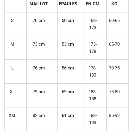
MAILLOT
EPAULES
EN CM
KG
S
70 cm
50 cm
168-
60-65
173
M
73 cm
53 cm
173-
65-70
178
L
76 cm
56 cm
178-
70-75
183
XL
79 cm
59 cm
183-
75-80
188
XXL
82 cm
61 cm
188-
85-92
193