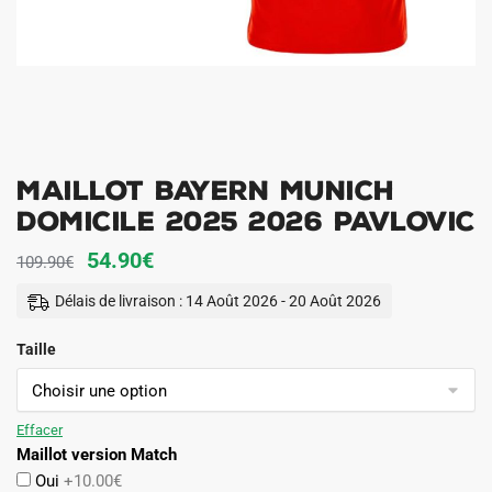
Maillot Bayern Munich
Domicile 2025 2026 Pavlovic
Le
Le
54.90
€
109.90
€
prix
prix
Délais de livraison : 14 Août 2026 - 20 Août 2026
initial
actuel
Taille
était :
est :
109.90€.
54.90€.
Effacer
Maillot version Match
Oui
+10.00€