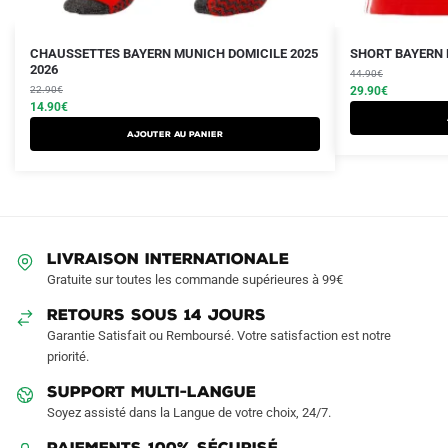
Le
Le
Le
Le
Ce
CHAUSSETTES BAYERN MUNICH DOMICILE 2025
SHORT BAYERN 
prix
prix
2026
prix
prix
produit
44.90
€
initial
actuel
initial
actuel
22.90
€
29.90
€
a
était :
est :
14.90
€
était :
est :
plusieurs
22.90€.
14.90€.
44.90€.
29.90€.
Ajouter au panier
variations.
Les
options
peuvent
être
LIVRAISON INTERNATIONALE
choisies
Gratuite sur toutes les commande supérieures à 99€
sur
RETOURS SOUS 14 JOURS
la
Garantie Satisfait ou Remboursé. Votre satisfaction est notre
page
priorité.
du
produit
SUPPORT MULTI-LANGUE
Soyez assisté dans la Langue de votre choix, 24/7.
Paiements 100% Sécurisé