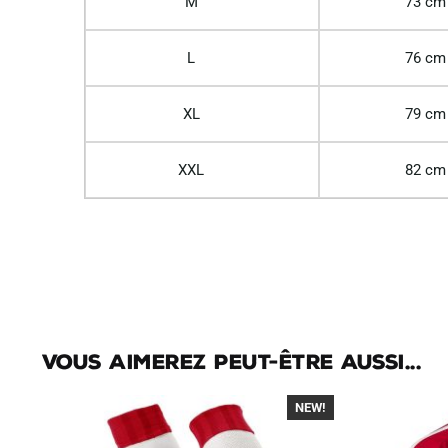
M
73 cm
L
76 cm
XL
79 cm
XXL
82 cm
Vous aimerez peut-être aussi...
NEW!
-30%