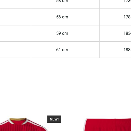
53 cm
173
56 cm
178
59 cm
183
61 cm
188
NEW!
-40%