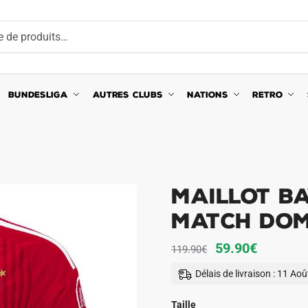
BUNDESLIGA
AUTRES CLUBS
NATIONS
RETRO
Maillot B
Match Domi
Le
Le
59.90
€
119.90
€
prix
prix
Délais de livraison : 11 Ao
initial
actuel
était :
est :
Taille