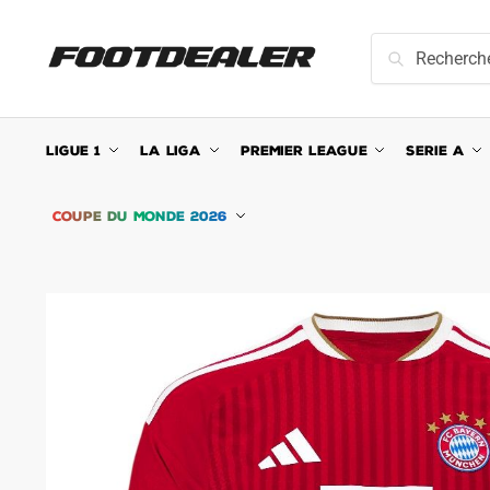
Skip
Skip
to
to
Recherche
Recherche
navigation
content
pour :
LIGUE 1
LA LIGA
PREMIER LEAGUE
SERIE A
COUPE DU MONDE 2026