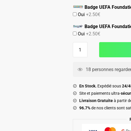
Badge UEFA Foundati
Oui
+2.50€
Badge UEFA Foundati
Oui
+2.50€
quantité
de
Maillot
Bayern
18 personnes regarden
Munich
Match
En Stock.
Expédié sous
24/
Domicile
Site et paiements ultra-
sécur
2026
Livraison Gratuite
à partir 
2027
96.7%
de nos clients sont sat