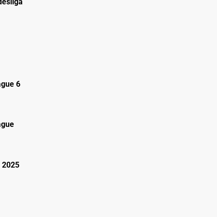
esliga
gue 6
ague
 2025