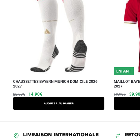
ENFANT
CHAUSSETTES BAYERN MUNICH DOMICILE 2026
MAILLOT BAYE
2027
2027
Le
Le
Le
14.90
€
39.9
22.90
€
69.90
€
prix
prix
prix
Ajouter au panier
initial
actuel
initial
était :
est :
était :
22.90€.
14.90€.
69.90
LIVRAISON INTERNATIONALE
RETO