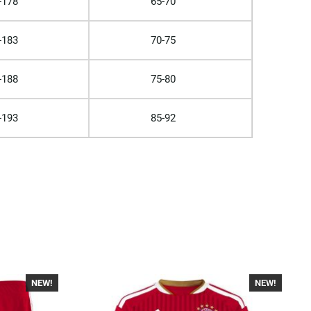
-178
65-70
-183
70-75
-188
75-80
-193
85-92
NEW!
NEW!
-40%