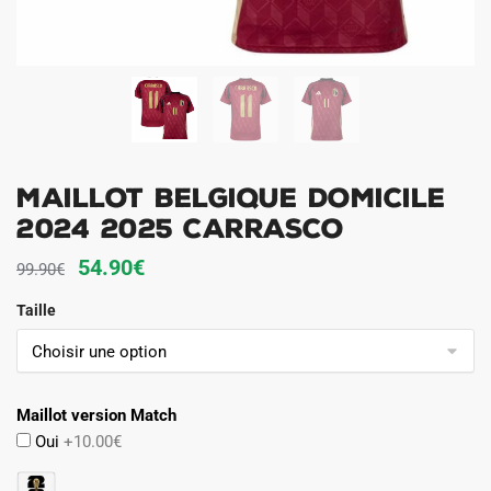
Maillot Belgique Domicile
2024 2025 Carrasco
Le
Le
54.90
€
99.90
€
prix
prix
Taille
initial
actuel
était :
est :
99.90€.
54.90€.
Maillot version Match
Oui
+10.00€