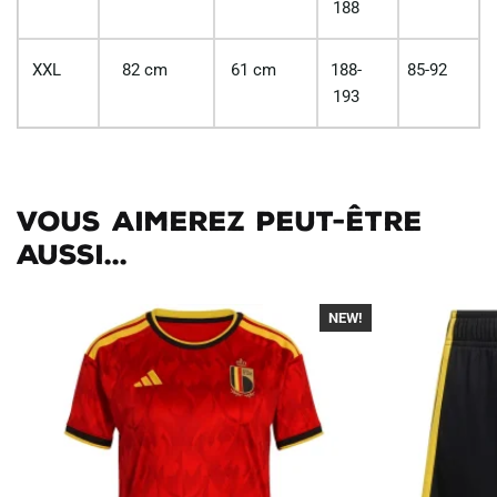
188
XXL
82 cm
61 cm
188-
85-92
193
Vous aimerez peut-être
aussi...
NEW!
-40%