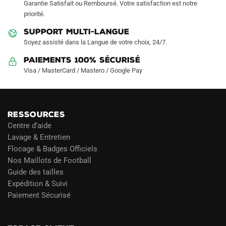
Garantie Satisfait ou Remboursé. Votre satisfaction est notre
page
page
priorité.
du
du
produit
produit
SUPPORT MULTI-LANGUE
Soyez assisté dans la Langue de votre choix, 24/7.
Paiements 100% Sécurisé
Visa / MasterCard / Mastero / Google Pay
RESSOURCES
Centre d’aide
Lavage & Entretien
Flocage & Badges Officiels
Nos Maillots de Football
Guide des tailles
Expédition & Suivi
Paiement Sécurisé
Blog