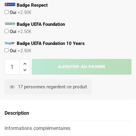
Badge Respect
Oui
+2.50€
Badge UEFA Foundation
Oui
+2.50€
Badge UEFA Foundation 10 Years
Oui
+2.50€
quantité
Ajouter au panier
de
Maillot
Belgique
17 personnes regardent ce produit
Domicile
2024
2025
Description
Carrasco
Informations complémentaires