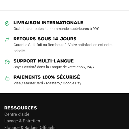
options
options
peuvent
peuvent
être
être
LIVRAISON INTERNATIONALE
choisies
choisies
Gratuite sur toutes les commande supérieures à 99€
sur
sur
RETOURS SOUS 14 JOURS
la
la
Garantie Satisfait ou Remboursé. Votre satisfaction est notre
page
page
priorité.
du
du
produit
produit
SUPPORT MULTI-LANGUE
Soyez assisté dans la Langue de votre choix, 24/7.
Paiements 100% Sécurisé
Visa / MasterCard / Mastero / Google Pay
RESSOURCES
Centre d’aide
Lavage & Entretien
Flocage & Badges Officiels