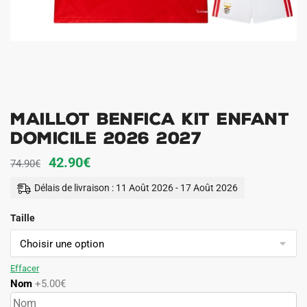
Maillot Benfica Kit Enfant
Domicile 2026 2027
Le
Le
42.90
€
74.90
€
prix
prix
Délais de livraison : 11 Août 2026 - 17 Août 2026
initial
actuel
Taille
était :
est :
74.90€.
42.90€.
Effacer
Nom
+5.00€