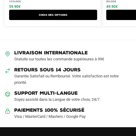
produit
119.90
€
produit
89.90
€
initial
actuel
initial
actuel
59.90
€
49.90
€
a
a
était :
est :
était :
est :
Choix des options
plusieurs
plusieurs
119.90€.
59.90€.
89.90€.
49.90€.
variations.
variations.
Les
Les
options
options
peuvent
peuvent
LIVRAISON INTERNATIONALE
être
être
Gratuite sur toutes les commande supérieures à 99€
choisies
choisies
sur
sur
RETOURS SOUS 14 JOURS
la
la
Garantie Satisfait ou Remboursé. Votre satisfaction est notre
page
page
priorité.
du
du
SUPPORT MULTI-LANGUE
produit
produit
Soyez assisté dans la Langue de votre choix, 24/7.
Paiements 100% Sécurisé
Visa / MasterCard / Mastero / Google Pay