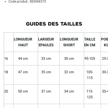
Code produit : BEN98375
GUIDES DES TAILLES
LONGUEUR
LARGEUR
LONGUEUR
TAILLE
POI
HAUT
EPAULES
SHORT
EN CM
K
16
44 cm
33 cm
30 cm
95-105
25-
18
47 cm
35 cm
32 cm
105-
30-
115
20
50 cm
37 cm
34 cm
115-
35-
125