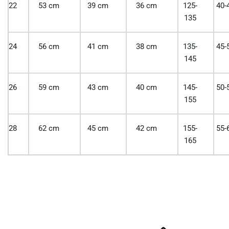
22
53 cm
39 cm
36 cm
125-
40-
135
24
56 cm
41 cm
38 cm
135-
45-
145
26
59 cm
43 cm
40 cm
145-
50-
155
28
62 cm
45 cm
42 cm
155-
55-
165