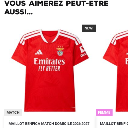
Vous aimerez peut-être
aussi...
NEW!
-40%
MATCH
FEMME
Le
Le
Le
Le
Ce
Ce
MAILLOT BENFICA MATCH DOMICILE 2026 2027
MAILLOT BENFI
prix
prix
prix
prix