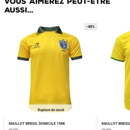
Vous aimerez peut-être
aussi...
-40%
-40%
Rupture de stock
Le
Le
Le
Le
Ce
MAILLOT BRESIL DOMICILE 1988
MAILLOT BRESIL
prix
prix
prix
prix
79.90
€
79.90
€