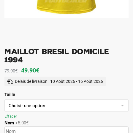
Maillot Bresil Domicile
1994
Le
Le
49.90
€
79.90
€
prix
prix
Délais de livraison : 10 Août 2026 - 16 Août 2026
initial
actuel
Taille
était :
est :
79.90€.
49.90€.
Effacer
Nom
+5.00€