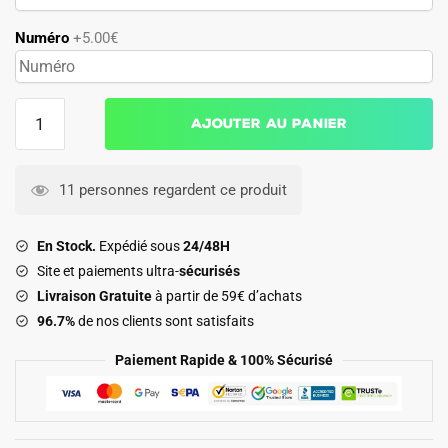
Numéro
+5.00€
quantité
Ajouter au panier
de
Maillot
Bresil
11 personnes regardent ce produit
Domicile
1994
En Stock.
Expédié sous
24/48H
Site et paiements ultra-
sécurisés
Livraison Gratuite
à partir de 59€ d’achats
96.7%
de nos clients sont satisfaits
Paiement Rapide & 100% Sécurisé