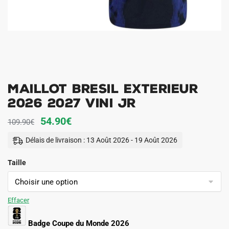
Maillot Bresil Exterieur
2026 2027 Vini JR
Le
Le
54.90
€
109.90
€
prix
prix
Délais de livraison : 13 Août 2026 - 19 Août 2026
initial
actuel
Taille
était :
est :
109.90€.
54.90€.
Effacer
Badge Coupe du Monde 2026