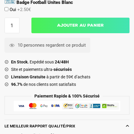
Badge Football Unites Blanc
Oui
+2.50€
quantité
Ajouter au panier
de
Maillot
Bresil
10 personnes regardent ce produit
Exterieur
2026
En Stock.
Expédié sous
24/48H
2027
Site et paiements ultra-
sécurisés
Vini
Livraison Gratuite
à partir de 59€ d’achats
JR
96.7%
de nos clients sont satisfaits
Paiement Rapide & 100% Sécurisé
LE MEILLEUR RAPPORT QUALITÉ/PRIX